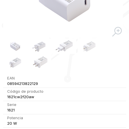
EAN
08594213822129
Código de producto
1621cw2f20aw
Serie
1621
Potencia
20 W