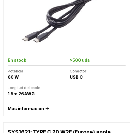
En stock
>500 uds
Potencia
Conector
60 W
USB C
Longitud del cable
1.5m 26AWG
Más información
SYS1621-TYPE C 20 W2E (Europe) apple