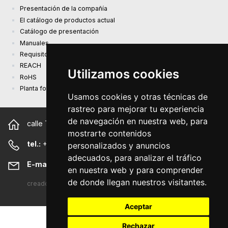
Presentación de la compañía
El catálogo de productos actual
Catálogo de presentación
Manuales
Requisitos de diseño ecológico (EU) 2019/1782
REACH
Utilizamos cookies
RoHS
Planta fotovoltaica
Usamos cookies y otras técnicas de
rastreo para mejorar tu experiencia
de navegación en nuestra web, para
calle Trnkova 2881/156, 628 00 Brno República Checa
mostrarte contenidos
tel.:
+420 544 500 327
personalizados y anuncios
adecuados, para analizar el tráfico
E-mail:
sunny@sunny-euro.com
en nuestra web y para comprender
de donde llegan nuestros visitantes.
creado
A-WebSys spol. s r.o.
Aceptar
Rechazar