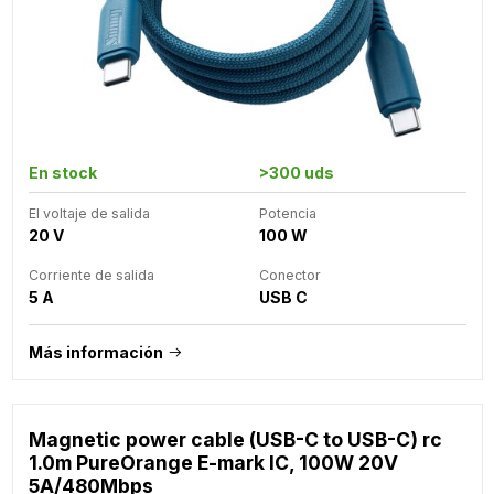
En stock
>300 uds
El voltaje de salida
Potencia
20 V
100 W
Corriente de salida
Conector
5 A
USB C
Más información
Magnetic power cable (USB-C to USB-C) rc
1.0m PureOrange E-mark IC, 100W 20V
5A/480Mbps