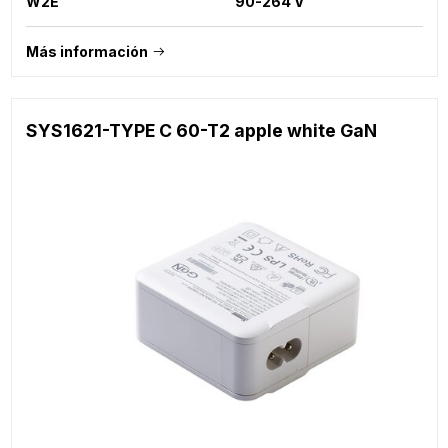
W2E
90-264 V
Más información
SYS1621-TYPE C 60-T2 apple white GaN