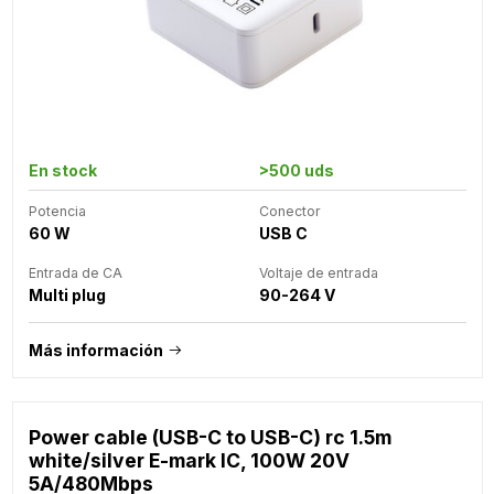
En stock
>500 uds
Potencia
Conector
60 W
USB C
Entrada de CA
Voltaje de entrada
Multi plug
90-264 V
Más información
Power cable (USB-C to USB-C) rc 1.5m
white/silver E-mark IC, 100W 20V
5A/480Mbps