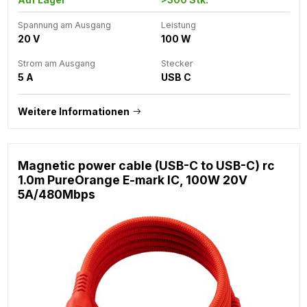
Spannung am Ausgang
Leistung
20 V
100 W
Strom am Ausgang
Stecker
5 A
USB C
Weitere Informationen
Magnetic power cable (USB-C to USB-C) rc
1.0m PureOrange E-mark IC, 100W 20V
5A/480Mbps