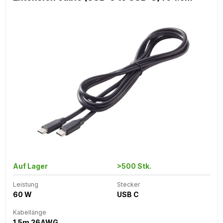
Auf Lager
>500 Stk.
Leistung
Stecker
60 W
USB C
Kabellänge
1.5m 26AWG