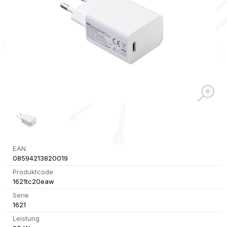
EAN
08594213820019
Produktcode
1621tc20eaw
Serie
1621
Leistung