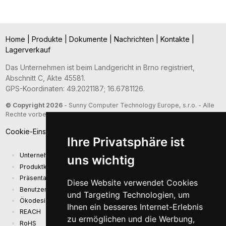
Home
|
Produkte
|
Dokumente
|
Nachrichten
|
Kontakte
|
Lagerverkauf
Das Unternehmen ist beim Landgericht in Brno registriert,
Abschnitt C, Akte 45581.
GPS-Koordinaten: 49.2021187; 16.6781126.
© Copyright 2026
- Sunny Computer Technology Europe, s.r.o. - Alle
Rechte vorbehalten
Cookie-Einstellungen
Ihre Privatsphäre ist
Unternehmenspräsentation
uns wichtig
Produktkatalog
Präsentationskatalog
Diese Website verwendet Cookies
Benutzerhandbuch und Sicherheitsinformationen
und Targeting Technologien, um
Ökodesign-Anforderungen (EU) 2019/1782
Ihnen ein besseres Internet-Erlebnis
REACH
zu ermöglichen und die Werbung,
RoHS