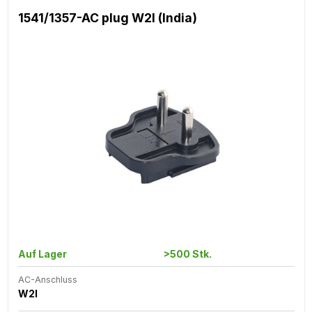
1541/1357-AC plug W2I (India)
Auf Lager
>500 Stk.
AC-Anschluss
W2I