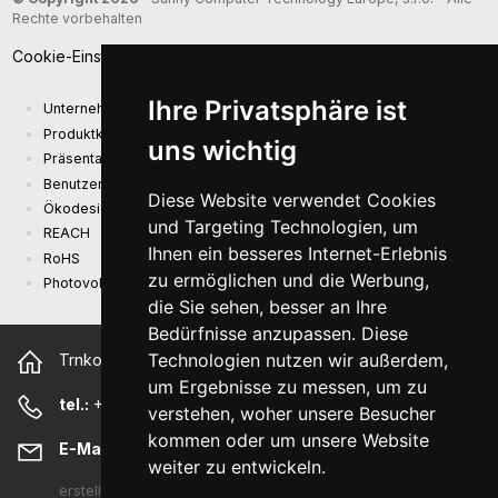
Rechte vorbehalten
Cookie-Einstellungen
Ihre Privatsphäre ist
Unternehmenspräsentation
Produktkatalog
uns wichtig
Präsentationskatalog
Benutzerhandbuch und Sicherheitsinformationen
Diese Website verwendet Cookies
Ökodesign-Anforderungen (EU) 2019/1782
und Targeting Technologien, um
REACH
Ihnen ein besseres Internet-Erlebnis
RoHS
zu ermöglichen und die Werbung,
Photovoltaikanlage
die Sie sehen, besser an Ihre
Bedürfnisse anzupassen. Diese
Technologien nutzen wir außerdem,
Trnkova 2881/156, 628 00 Brno Tschechische Republik
um Ergebnisse zu messen, um zu
tel.:
+420 544 500 327
verstehen, woher unsere Besucher
kommen oder um unsere Website
E-Mail:
sunny@sunny-euro.com
weiter zu entwickeln.
erstellt
A-WebSys spol. s r.o.