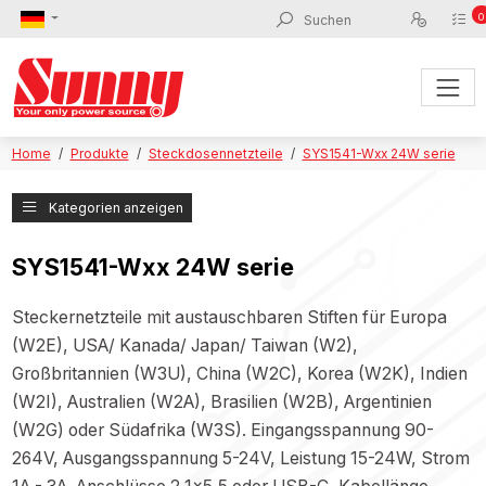
0
Home
Produkte
Steckdosennetzteile
SYS1541-Wxx 24W serie
Kategorien anzeigen
SYS1541-Wxx 24W serie
Steckernetzteile mit austauschbaren Stiften für Europa
(W2E), USA/ Kanada/ Japan/ Taiwan (W2),
Großbritannien (W3U), China (W2C), Korea (W2K), Indien
(W2I), Australien (W2A), Brasilien (W2B), Argentinien
(W2G) oder Südafrika (W3S). Eingangsspannung 90-
264V, Ausgangsspannung 5-24V, Leistung 15-24W, Strom