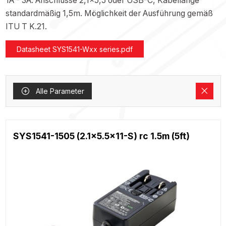
1A - 3A. Anschlüsse 2,1x5,5 oder USB-C, Kabellänge
standardmäßig 1,5m. Möglichkeit der Ausführung gemäß
ITU T K.21.
Datasheet SYS1541-Wxx series.pdf
Alle Parameter
SYS1541-1505 (2.1x5.5x11-S) rc 1.5m (5ft)