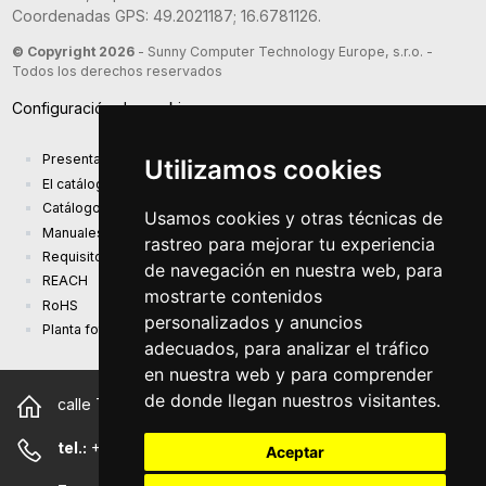
Coordenadas GPS: 49.2021187; 16.6781126.
© Copyright 2026
- Sunny Computer Technology Europe, s.r.o. -
Todos los derechos reservados
Configuración de cookies
Presentación de la compañía
Utilizamos cookies
El catálogo de productos actual
Catálogo de presentación
Usamos cookies y otras técnicas de
Manuales
rastreo para mejorar tu experiencia
Requisitos de diseño ecológico (EU) 2019/1782
de navegación en nuestra web, para
REACH
mostrarte contenidos
RoHS
personalizados y anuncios
Planta fotovoltaica
adecuados, para analizar el tráfico
en nuestra web y para comprender
de donde llegan nuestros visitantes.
calle Trnkova 2881/156, 628 00 Brno República Checa
tel.:
+420 544 500 327
Aceptar