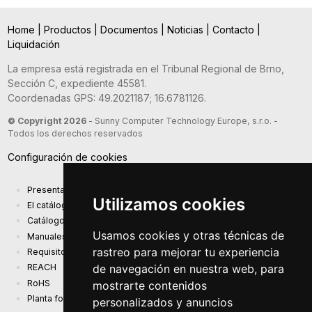
Home
|
Productos
|
Documentos
|
Noticias
|
Contacto
|
Liquidación
La empresa está registrada en el Tribunal Regional de Brno,
Sección C, expediente 45581.
Coordenadas GPS: 49.2021187; 16.6781126.
© Copyright 2026
- Sunny Computer Technology Europe, s.r.o. -
Todos los derechos reservados
Configuración de cookies
Presentación de la compañía
Utilizamos cookies
El catálogo de productos actual
Catálogo de presentación
Usamos cookies y otras técnicas de
Manuales
rastreo para mejorar tu experiencia
Requisitos de diseño ecológico (EU) 2019/1782
de navegación en nuestra web, para
REACH
RoHS
mostrarte contenidos
Planta fotovoltaica
personalizados y anuncios