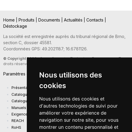
Home
|
Produits
|
Documents
|
Actualités
|
Contacts
|
Déstockage
La société est enregistrée auprès du tribunal régional de Brno,
section C, dossier 45581.
Coordonnées GPS: 49.2021187; 16.6781126.
© Copyright 2026
- Sunny Computer Technology Europe, s.r.o. - Tous
droits réservés
Nous utilisons des
Paramètres des cookies
cookies
Présentation de la société
Catalogue actuel des produits
Nous utilisons des cookies et
Catalogue de présentation
d'autres technologies de suivi pour
Manuels
améliorer votre expérience de
Exigences d'écoconception (EU) 2019/1782
navigation sur notre site, pour vous
REACH
montrer un contenu personnalisé et
RoHS