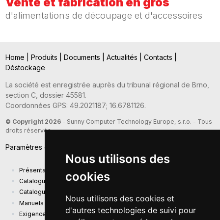
Vente et fabrication en gros
d'alimentations de découpage et d'accessoires
Home
|
Produits
|
Documents
|
Actualités
|
Contacts
|
Déstockage
La société est enregistrée auprès du tribunal régional de Brno,
section C, dossier 45581.
Coordonnées GPS: 49.2021187; 16.6781126.
© Copyright 2026
- Sunny Computer Technology Europe, s.r.o. - Tous
droits réservés
Paramètres des cookies
Nous utilisons des
Présentation de la société
cookies
Catalogue actuel des produits
Catalogue de présentation
Nous utilisons des cookies et
Manuels
d'autres technologies de suivi pour
Exigences d'écoconception (EU) 2019/1782