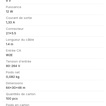
9 V
Puissance
12 W
Courant de sortie
1,33 A
Connecteur
2.1x5.5
Longueur du câble
1.4 m
Entrée CA
W2E
Tension d'entrée
90-264 V
Poids net
0,082 kg
Dimensions
64x30x46 m
Quantités de carton
100 pcs
Poids en carton