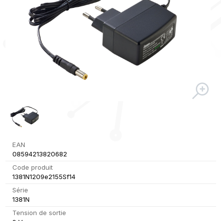
EAN
08594213820682
Code produit
1381N1209e2155Sf14
Série
1381N
Tension de sortie