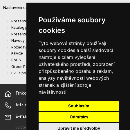
Nastavení cookies
Používáme soubory
Prezentace společnosti
Katalog produktů
cookies
Prezentacni katalog
Návody
Tyto webové stránky používají
Požadavky na ekodesign (EU) 2019/1782
soubory cookies a další sledovací
REACH
nástroje s cílem vylepšení
RoHS
uživatelského prostředí, zobrazení
Green Power
přizpůsobeného obsahu a reklam,
FVE s podporou EU
analýzy návštěvnosti webových
stránek a zjištění zdroje
návštěvnosti.
Trnkova 2881/156, 628 00 Brno Česká republika
tel.:
+420 544 500 327
Souhlasím
E-mail:
sunny@sunny-euro.com
Odmítám
vytvořeno
A-WebSys spol. s r.o.
Upravit mé předvolby