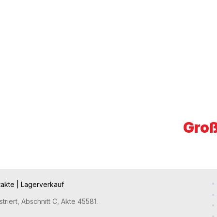
Groß
takte
|
Lagerverkauf
riert, Abschnitt C, Akte 45581.