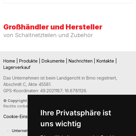
Großhändler und Hersteller
von Schaltnetzteilen und Zubehör
Home
|
Produkte
|
Dokumente
|
Nachrichten
|
Kontakte
|
Lagerverkauf
Das Unternehmen ist beim Landgericht in Brno registriert,
Abschnitt C, Akte 45581.
GPS-Koordinaten: 49.2021187; 16.6781126.
© Copyright 2026
- Sunny Computer Technology Europe, s.r.o. - Alle
Rechte vorbehalten
Ihre Privatsphäre ist
Cookie-Einstellungen
uns wichtig
Unternehmenspräsentation