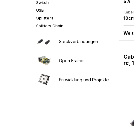
5 A
Switch
USB
Kabel
Splitters
10c
Splitters Chain
Weit
Steckverbindungen
Cabl
Open Frames
rc,
Entwicklung und Projekte