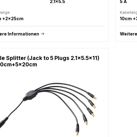
2.1x5.5
5 A
länge
Kabellän
m +2x25cm
10cm 
ere Informationen
Weitere
e Splitter (Jack to 5 Plugs 2.1x5.5x11)
 10cm+5x20cm