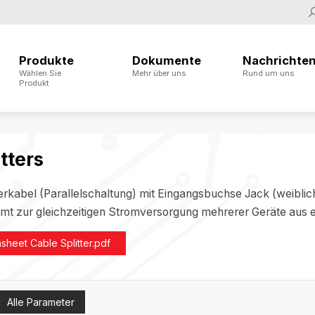
Produkte
Dokumente
Nachrichte
Wählen Sie
Mehr über uns
Rund um uns
Produkt
tters
lerkabel (Parallelschaltung) mit Eingangsbuchse Jack (weibli
mt zur gleichzeitigen Stromversorgung mehrerer Geräte aus e
sheet Cable Splitter.pdf
Alle Parameter