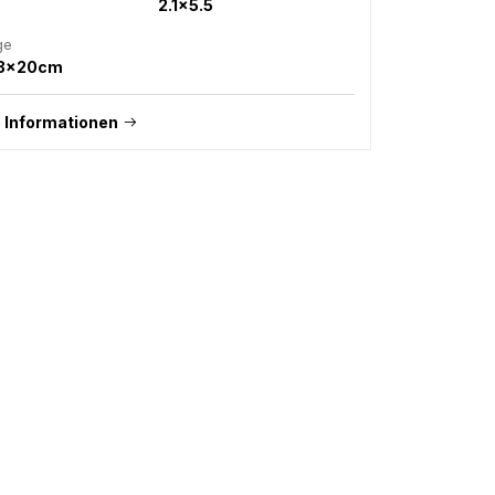
2.1x5.5
ge
+3x20cm
 Informationen