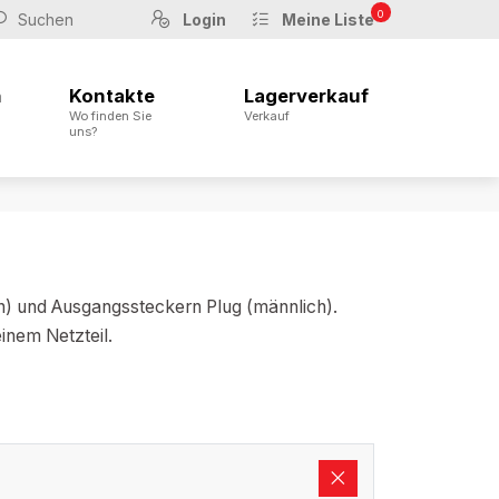
0
Login
Meine Liste
n
Kontakte
Lagerverkauf
Wo finden Sie
Verkauf
uns?
ch) und Ausgangssteckern Plug (männlich).
inem Netzteil.