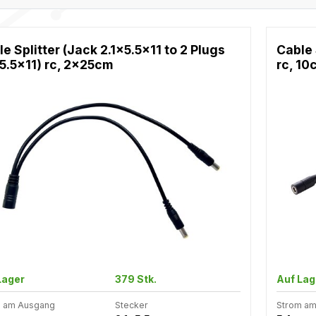
e Splitter (Jack 2.1x5.5x11 to 2 Plugs
Cable 
5.5x11) rc, 2x25cm
rc, 1
Lager
379 Stk.
Auf Lag
 am Ausgang
Stecker
Strom a