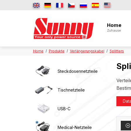
Home
Zuhause
Home
Produkte
Verlängerungskabel
Splitters
Spli
Steckdosennetzteile
Vertei
Bestim
Tischnetzteile
Data
USB-C
Medical-Netzteile