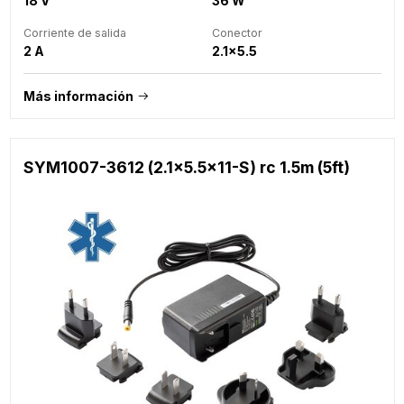
18 V
36 W
Corriente de salida
Conector
2 A
2.1x5.5
Más información
SYM1007-3612 (2.1x5.5x11-S) rc 1.5m (5ft)