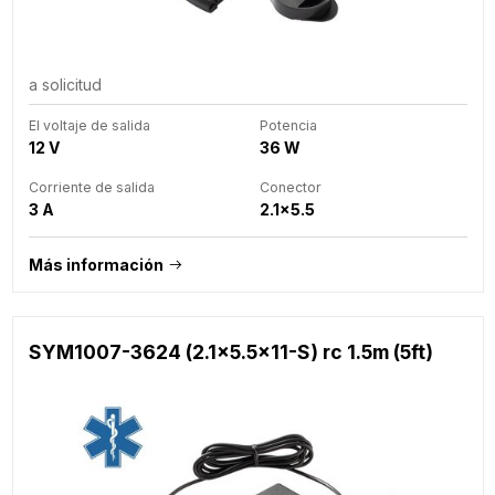
a solicitud
El voltaje de salida
Potencia
12 V
36 W
Corriente de salida
Conector
3 A
2.1x5.5
Más información
SYM1007-3624 (2.1x5.5x11-S) rc 1.5m (5ft)