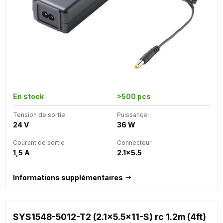
En stock
>500 pcs
Tension de sortie
Puissance
24 V
36 W
Courant de sortie
Connecteur
1,5 A
2.1x5.5
Informations supplémentaires
SYS1548-5012-T2 (2.1x5.5x11-S) rc 1.2m (4ft)