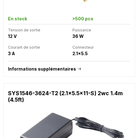
En stock
>500 pcs
Tension de sortie
Puissance
12 V
36 W
Courant de sortie
Connecteur
3 A
2.1x5.5
Informations supplémentaires
SYS1546-3624-T2 (2.1x5.5x11-S) 2wc 1.4m
(4.5ft)