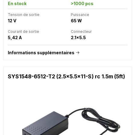
En stock
>1000 pcs
Tension de sortie
Puissance
12 V
65 W
Courant de sortie
Connecteur
5,42 A
2.1x5.5
Informations supplémentaires
SYS1548-6512-T2 (2.5x5.5x11-S) rc 1.5m (5ft)