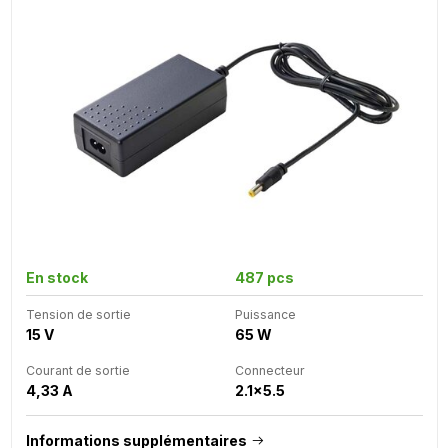
En stock
487 pcs
Tension de sortie
Puissance
15 V
65 W
Courant de sortie
Connecteur
4,33 A
2.1x5.5
Informations supplémentaires