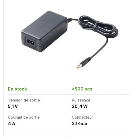
En stock
>500 pcs
Tension de sortie
Puissance
5,1 V
20,4 W
Courant de sortie
Connecteur
4 A
2.1x5.5