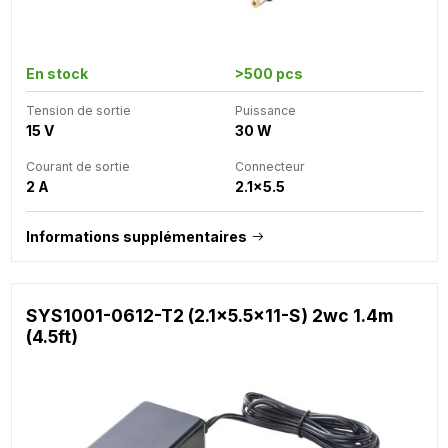
En stock
>500 pcs
Tension de sortie
Puissance
15 V
30 W
Courant de sortie
Connecteur
2 A
2.1x5.5
Informations supplémentaires
SYS1001-0612-T2 (2.1x5.5x11-S) 2wc 1.4m
(4.5ft)