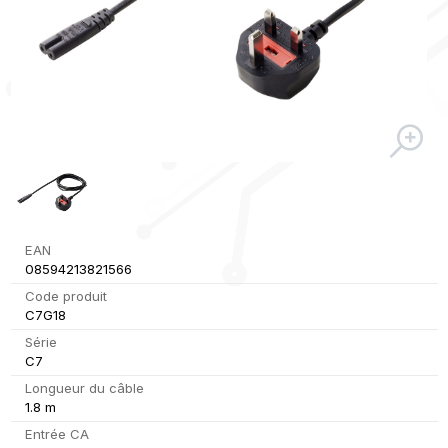
EAN
08594213821566
Code produit
C7G18
Série
C7
Longueur du câble
1.8 m
Entrée CA