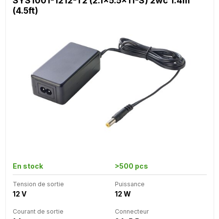
SYS1001-1212-T2 (2.1x5.5x11-S) 2wc 1.4m
(4.5ft)
En stock
>500 pcs
Tension de sortie
Puissance
12 V
12 W
Courant de sortie
Connecteur