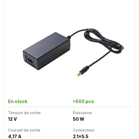
En stock
>500 pcs
Tension de sortie
Puissance
12 V
50 W
Courant de sortie
Connecteur
4,17 A
2.1x5.5