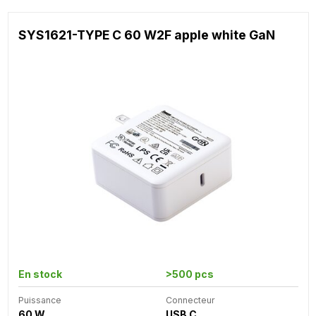
SYS1621-TYPE C 60 W2F apple white GaN
En stock
>500 pcs
Puissance
Connecteur
60 W
USB C