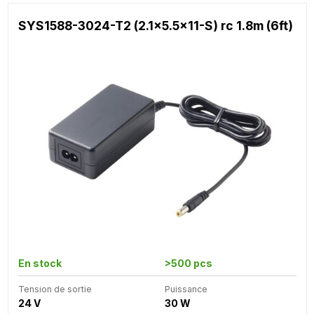
SYS1588-3024-T2 (2.1x5.5x11-S) rc 1.8m (6ft)
En stock
>500 pcs
Tension de sortie
Puissance
24 V
30 W