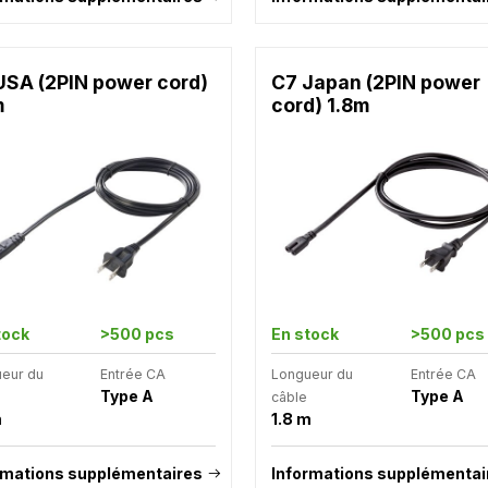
USA (2PIN power cord)
C7 Japan (2PIN power
m
cord) 1.8m
tock
>500 pcs
En stock
>500 pcs
eur du
Entrée CA
Longueur du
Entrée CA
Type A
Type A
câble
m
1.8 m
rmations supplémentaires
Informations supplémentai