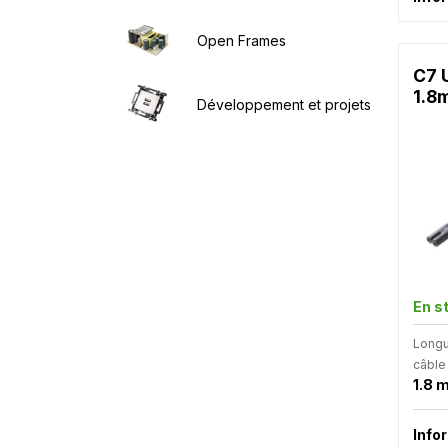
Open Frames
C7 
1.8
Développement et projets
En s
Longu
câble
1.8 
Info