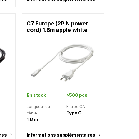
C7 Europe (2PIN power
cord) 1.8m apple white
En stock
>500 pcs
Longueur du
Entrée CA
Type C
câble
1.8 m
res
Informations supplémentaires