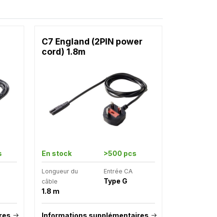
C7 England (2PIN power
cord) 1.8m
s
En stock
>500 pcs
Longueur du
Entrée CA
Type G
câble
1.8 m
res
Informations supplémentaires