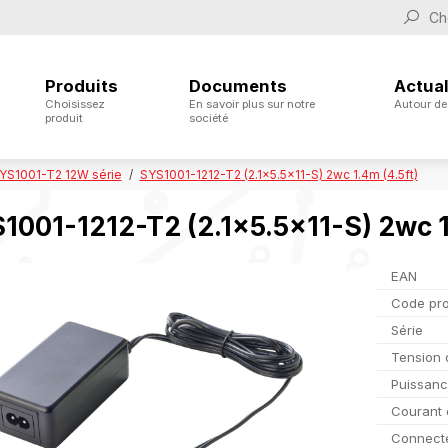
Produits
Documents
Actual
Choisissez
En savoir plus sur notre
Autour de
produit
société
YS1001-T2 12W série
SYS1001-1212-T2 (2.1x5.5x11-S) 2wc 1.4m (4.5ft)
1001-1212-T2 (2.1x5.5x11-S) 2wc 1
EAN
Code pro
Série
Tension 
Puissan
Courant 
Connect