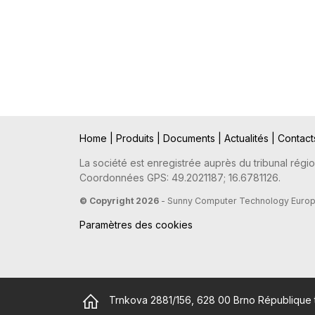
Home
|
Produits
|
Documents
|
Actualités
|
Contac
La société est enregistrée auprès du tribunal régio
Coordonnées GPS: 49.2021187; 16.6781126.
© Copyright 2026
- Sunny Computer Technology Europe,
Paramètres des cookies
Trnkova 2881/156, 628 00 Brno République