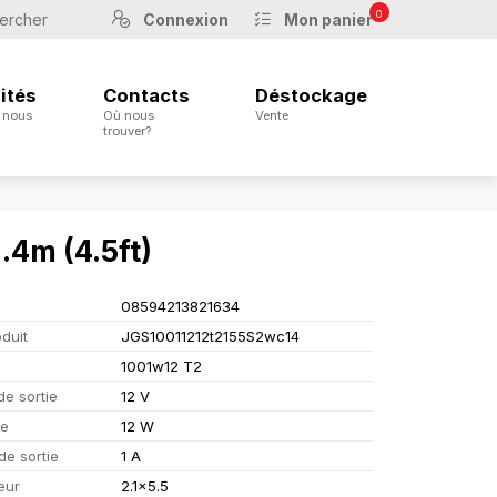
0
Connexion
Mon panier
ités
Contacts
Déstockage
 nous
Où nous
Vente
trouver?
.4m (4.5ft)
08594213821634
duit
JGS10011212t2155S2wc14
1001w12 T2
de sortie
12 V
ce
12 W
de sortie
1 A
eur
2.1x5.5