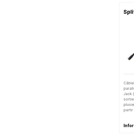
Spli
Câble
paral
Jack 
sortie
plusi
partir
Info