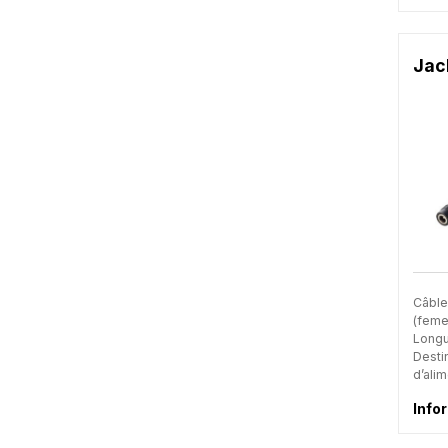
Jac
Câble
(femel
Longu
Desti
d’alim
Info