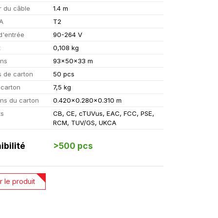
 du câble
1.4 m
A
T2
d'entrée
90-264 V
t
0,108 kg
ons
93x50x33 m
s de carton
50 pcs
 carton
7,5 kg
ns du carton
0.420x0.280x0.310 m
ts
CB, CE, cTUVus, EAC, FCC, PSE,
RCM, TUV/GS, UKCA
ibilité
>500 pcs
r le produit