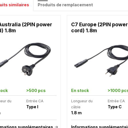
uits similaires
Produits de remplacement
Australia (2PIN power
C7 Europe (2PIN power
d) 1.8m
cord) 1.8m
tock
>500 pcs
En stock
>1000 pc
eur du
Entrée CA
Longueur du
Entrée CA
Type I
Type C
câble
m
1.8 m
rmations supplémentaires
Informations supplémentai