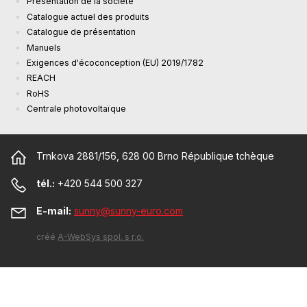
Présentation de la société
Catalogue actuel des produits
Catalogue de présentation
Manuels
Exigences d'écoconception (EU) 2019/1782
REACH
RoHS
Centrale photovoltaïque
Trnkova 2881/156, 628 00 Brno République tchèque
tél.:
+420 544 500 327
E-mail:
sunny@sunny-euro.com
créé
A-WebSys spol. s r.o.