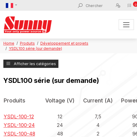
0
Home
Produits
Développement et projets
YSDL100 série (sur demande)
Afficher les catégories
YSDL100 série (sur demande)
Produits
Voltage (V)
Current (A)
Power
YSDL-100-12
12
7,5
9
YSDL-100-24
24
4
9
YSDL-100-48
48
2
9