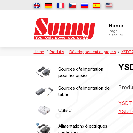
Home
Page
d’accueil
Home
Produits
Développement et projets
YSDT2
YSD
Sources d'alimentation
pour les prises
Produ
Sources d'alimentation de
table
YSDT-
USB-C
YSDT-
Alimentations électriques
médicales