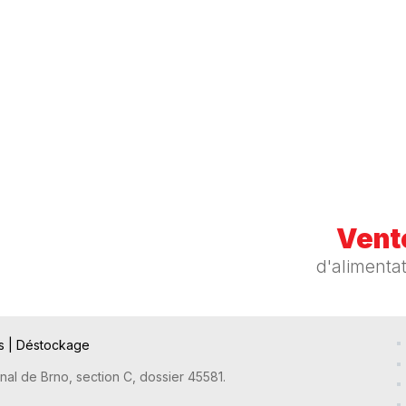
Vente
d'alimenta
ts
|
Déstockage
nal de Brno, section C, dossier 45581.