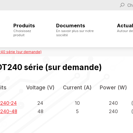
Produits
Documents
Actual
Choisissez
En savoir plus sur notre
Autour de
produit
société
40 série (sur demande)
T240 série (sur demande)
its
Voltage (V)
Current (A)
Power (W)
240-24
24
10
240
240-48
48
5
240