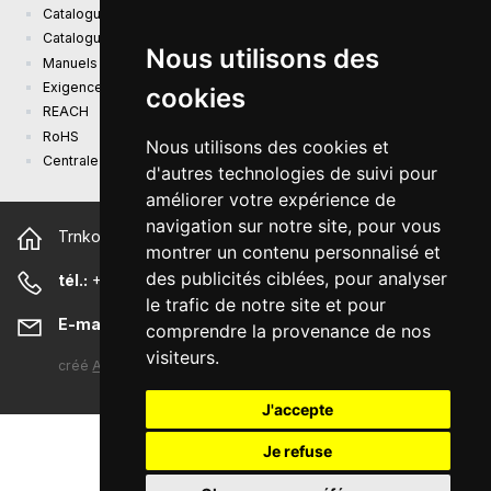
Catalogue actuel des produits
Catalogue de présentation
Nous utilisons des
Manuels
Exigences d'écoconception (EU) 2019/1782
cookies
REACH
RoHS
Nous utilisons des cookies et
Centrale photovoltaïque
d'autres technologies de suivi pour
améliorer votre expérience de
navigation sur notre site, pour vous
Trnkova 2881/156, 628 00 Brno République tchèque
montrer un contenu personnalisé et
des publicités ciblées, pour analyser
tél.:
+420 544 500 327
le trafic de notre site et pour
E-mail:
sunny@sunny-euro.com
comprendre la provenance de nos
visiteurs.
créé
A-WebSys spol. s r.o.
J'accepte
Je refuse