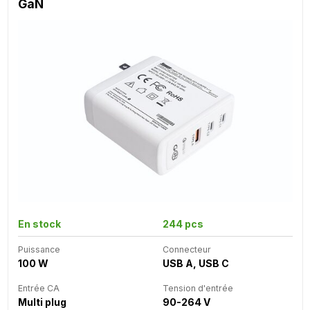
GaN
En stock
244 pcs
Puissance
Connecteur
100 W
USB A, USB C
Entrée CA
Tension d'entrée
Multi plug
90-264 V