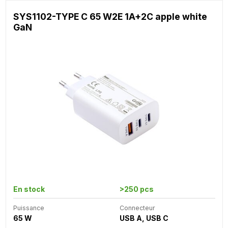
SYS1102-TYPE C 65 W2E 1A+2C apple white
GaN
En stock
>250 pcs
Puissance
Connecteur
65 W
USB A, USB C