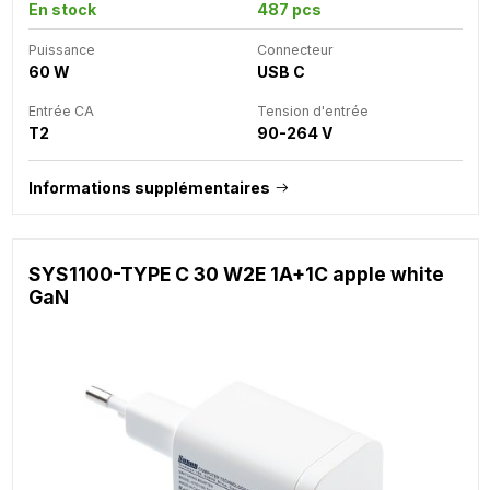
En stock
487 pcs
Puissance
Connecteur
60 W
USB C
Entrée CA
Tension d'entrée
T2
90-264 V
Informations supplémentaires
SYS1100-TYPE C 30 W2E 1A+1C apple white
GaN