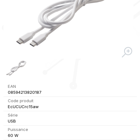
EAN
08594213820187
Code produit
EcUCUCrc15aw
Série
USB
Puissance
60 W