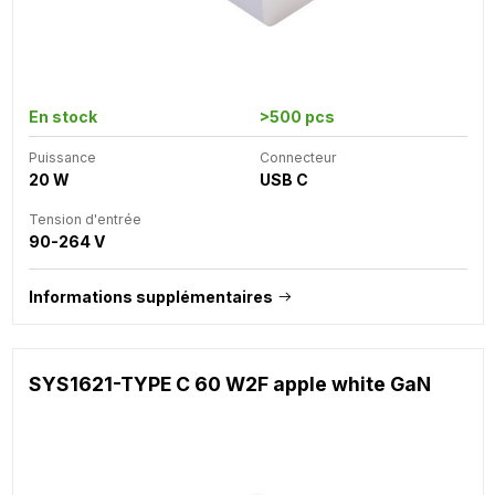
En stock
>500 pcs
Puissance
Connecteur
20 W
USB C
Tension d'entrée
90-264 V
Informations supplémentaires
SYS1621-TYPE C 60 W2F apple white GaN