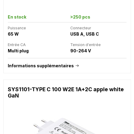
En stock
>250 pcs
Puissance
Connecteur
65 W
USB A, USB C
Entrée CA
Tension d'entrée
Multi plug
90-264 V
Informations supplémentaires
SYS1101-TYPE C 100 W2E 1A+2C apple white
GaN