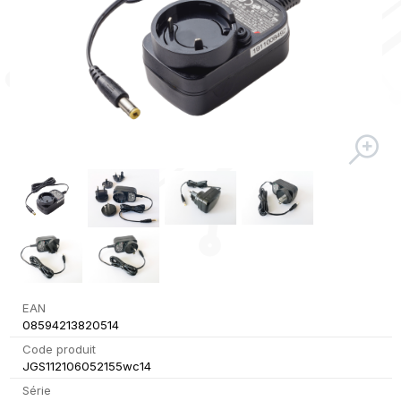
EAN
08594213820514
Code produit
JGS112106052155wc14
Série