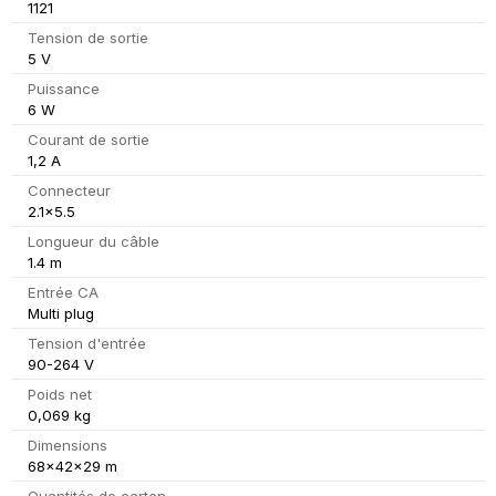
1121
Tension de sortie
5 V
Puissance
6 W
Courant de sortie
1,2 A
Connecteur
2.1x5.5
Longueur du câble
1.4 m
Entrée CA
Multi plug
Tension d'entrée
90-264 V
Poids net
0,069 kg
Dimensions
68x42x29 m
Quantités de carton