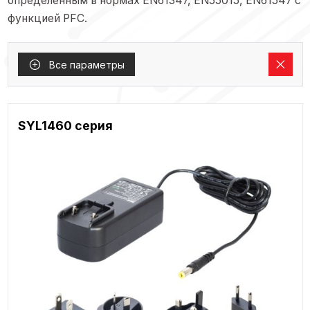
определенным в нормах EN61347, EN55015, EN61547 с
функцией PFC.
Все параметры
SYL1460 серия