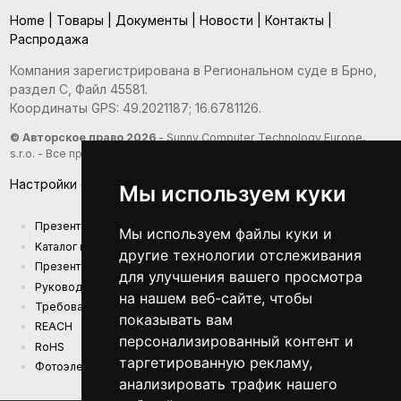
Home
|
Товары
|
Документы
|
Новости
|
Контакты
|
Распродажа
Компания зарегистрирована в Региональном суде в Брно,
раздел С, Файл 45581.
Координаты GPS: 49.2021187; 16.6781126.
© Авторское право 2026
- Sunny Computer Technology Europe,
s.r.o. - Все права защищены
Настройки файлов cookie
Мы используем куки
Презентация компании
Мы используем файлы куки и
Kаталог продукции
другие технологии отслеживания
Презентационный каталог
для улучшения вашего просмотра
Руководства
на нашем веб-сайте, чтобы
Требования к экодизайну (EU) 2019/1782
показывать вам
REACH
персонализированный контент и
RoHS
таргетированную рекламу,
Фотоэлектрическая электростанция
анализировать трафик нашего