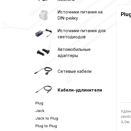
Источники питания на
Plu
DIN-рейку
Источники питания для
светодиодов
Автомобильные
адаптеры
Сетевые кабели
Кабели-удлинители
Plug
Jack
Удлин
свобо
Jack to Plug
4,0м.
Plug to Plug