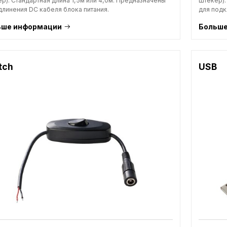
р). Стандартная длина 1,5м или 4,0м. Предназначены
штекер).
длинения DC кабеля блока питания.
для подк
ьше информации
Больше
tch
USB