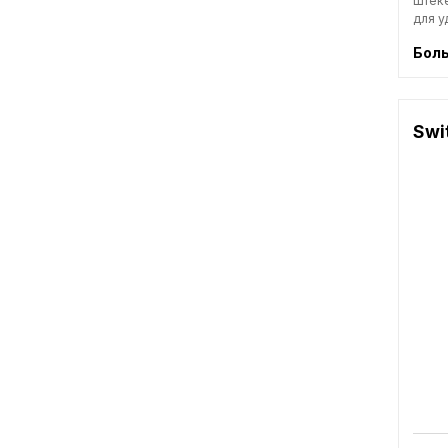
штеке
для у
Бол
Swi