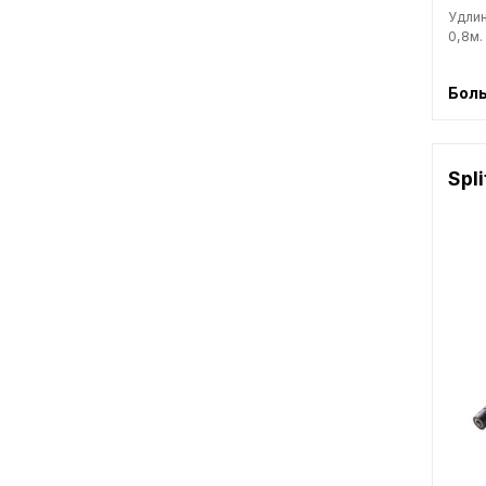
Удлин
0,8м.
Бол
Spli