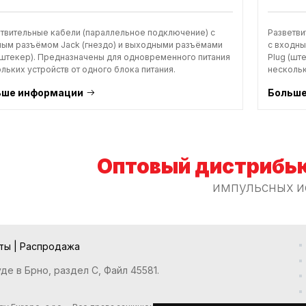
твительные кабели (параллельное подключение) с
Разветви
ым разъёмом Jack (гнездо) и выходными разъёмами
с входны
(штекер). Предназначены для одновременного питания
Plug (шт
льких устройств от одного блока питания.
нескольк
ьше информации
Больше
Оптовый дистрибью
импульсных и
кты
|
Распродажа
е в Брно, раздел С, Файл 45581.