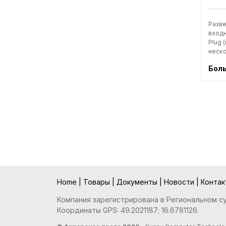
Разве
входн
Plug 
неско
Бол
Home
|
Товары
|
Документы
|
Новости
|
Конта
Компания зарегистрирована в Региональном суд
Координаты GPS: 49.2021187; 16.6781126.