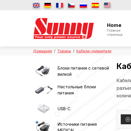
Home
Главная
страница
Домашняя
Товары
Кабели-удлинители
Каб
Блоки питания с сетевой
вилкой
Кабел
Настольные блоки
разъе
питания
количе
USB-C
Источники питания
MEDICAL