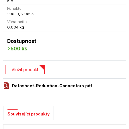
5 A
Konektor
1.1x3.0, 2.1x5.5
Váha netto
0,004 kg
Dostupnost
>500 ks
Vložit produkt
Datasheet-Reduction-Connectors.pdf
Související produkty