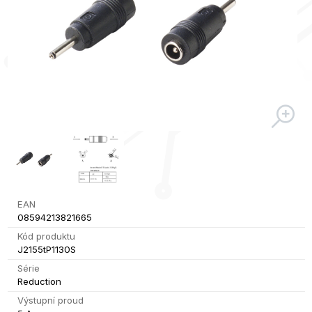
EAN
08594213821665
Kód produktu
J2155tP1130S
Série
Reduction
Výstupní proud