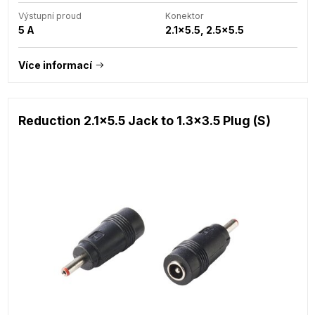
Výstupní proud
Konektor
5 A
2.1x5.5, 2.5x5.5
Více informací
Reduction 2.1x5.5 Jack to 1.3x3.5 Plug (S)