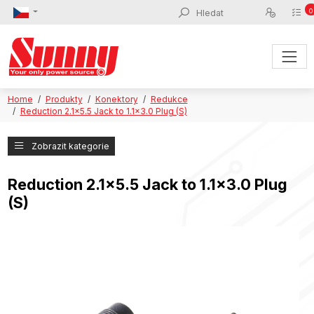
0
Home
Produkty
Konektory
Redukce
Reduction 2.1x5.5 Jack to 1.1x3.0 Plug (S)
Zobrazit kategorie
Reduction 2.1x5.5 Jack to 1.1x3.0 Plug
(S)