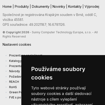
Home
|
Produkty
|
Dokumenty
|
Novinky
|
Kontakty
|
Výprodej
Společnost je registrována Krajským soudem v Brně, oddíl C,
vložka 45581.
GPS souřadnice: 49.2021187; 16.6781126.
© Copyright 2026
- Sunny Computer Technology Europe, s.r.o. - All
Rights Reserved
Nastavení cookies
Prezentace společnosti
Katalog produktů
Prezentacni katalog
Používáme soubory
Návody
cookies
Požadavky na ekodesign (EU) 2019/1782
REACH
RoHS
Tyto webové stránky používají
Green Power
soubory cookies a další sledovací
FVE s podporou EU
nástroje s cílem vylepšení
uživatelského prostředí, zobrazení