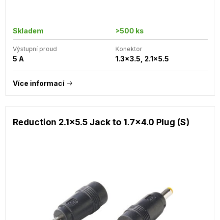
Skladem
>500 ks
Výstupní proud
Konektor
5 A
1.3x3.5, 2.1x5.5
Více informací
Reduction 2.1x5.5 Jack to 1.7x4.0 Plug (S)