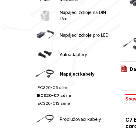
Napájecí zdroje na DIN
lištu
Napájecí zdroje pro LED
Autoadaptéry
Da
Napájecí kabely
IEC320-C5 série
IEC320-C7 série
Souv
IEC320-C13 série
Prodlužovací kabely
C7 
cor