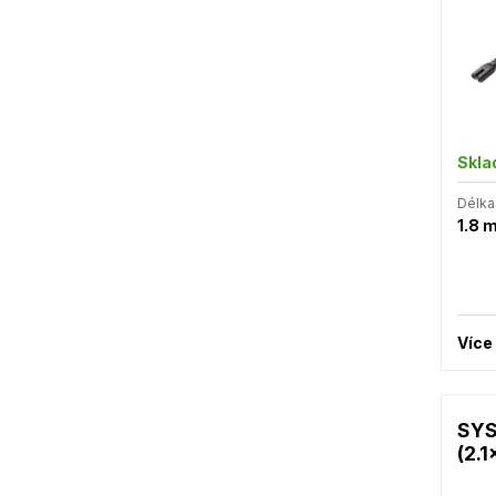
Skl
Délka
1.8 
Více
SYS
(2.1