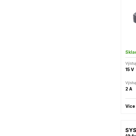
Skl
Výstu
15 V
Výstu
2 A
Více
SYS