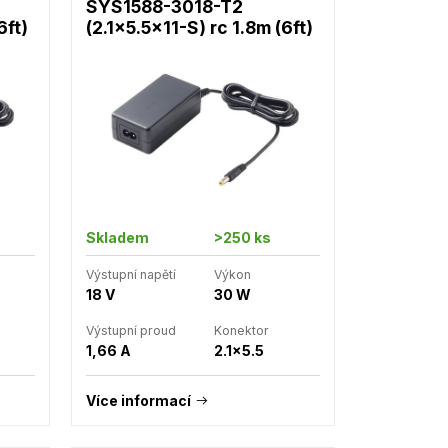
SYS1588-3018-T2
6ft)
(2.1x5.5x11-S) rc 1.8m (6ft)
Skladem
>250 ks
Výstupní napětí
Výkon
18 V
30 W
Výstupní proud
Konektor
1,66 A
2.1x5.5
Více informací