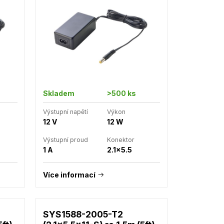
Skladem
>500 ks
Výstupní napětí
Výkon
12 V
12 W
Výstupní proud
Konektor
1 A
2.1x5.5
Více informací
SYS1588-2005-T2