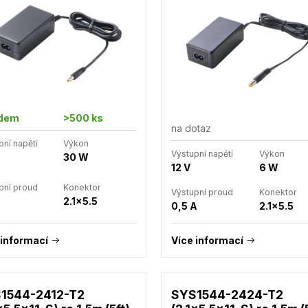
adem
>500 ks
na dotaz
pní napětí
Výkon
Výstupní napětí
Výkon
30 W
12 V
6 W
pní proud
Konektor
Výstupní proud
Konektor
2.1x5.5
0,5 A
2.1x5.5
 informací
Více informací
1544-2412-T2
SYS1544-2424-T2