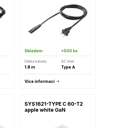
Skladem
>500 ks
Délka kabelu
AC Inlet
1.8 m
Type A
Více informací
SYS1621-TYPE C 60-T2
apple white GaN