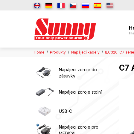
H
Hla
Home
Produkty
Napájecí kabely
IEC320-C7 séri
C7 
Napájecí zdroje do
zásuvky
Napájecí zdroje stolní
USB-C
Napájecí zdroje pro
MEDICAL