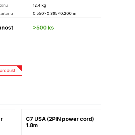
tonu
12,4 kg
kartonu
0.550x0.365x0.200 m
pnost
>500 ks
 produkt
er
C7 USA (2PIN power cord)
1.8m