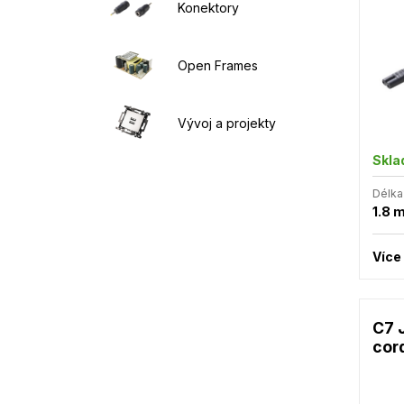
Konektory
Open Frames
Vývoj a projekty
Skl
Délka
1.8 
Více
C7 
cor