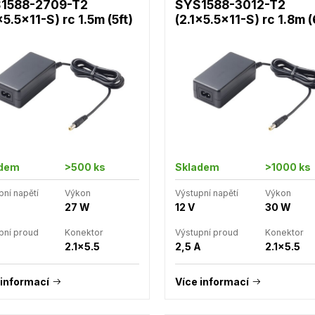
1588-2709-T2
SYS1588-3012-T2
x5.5x11-S) rc 1.5m (5ft)
(2.1x5.5x11-S) rc 1.8m (
adem
>500 ks
Skladem
>1000 ks
pní napětí
Výkon
Výstupní napětí
Výkon
27 W
12 V
30 W
pní proud
Konektor
Výstupní proud
Konektor
2.1x5.5
2,5 A
2.1x5.5
 informací
Více informací