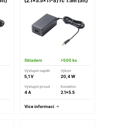
5ft)
(2.1x5.5x11-S) rc 1.5m (5ft)
Skladem
>500 ks
Výstupní napětí
Výkon
5,1 V
20,4 W
Výstupní proud
Konektor
4 A
2.1x5.5
Více informací