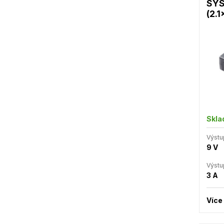
SYS
(2.1
Skl
Výstu
9 V
Výstu
3 A
Více