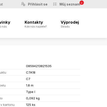
0
Přihlásit se
Můj seznam
vinky
Kontakty
Výprodej
o nás
Kde nás najdete?
Skladu
08594213821535
uktu
C7A18
C7
belu
1.8 m
Type I
to
0,092 kg
 v kartonu
125 ks