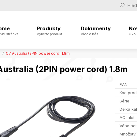
ome
Produkty
Dokumenty
No
vní stránka
Vyberte produkt
Více o nás
Okol
e
C7 Australia (2PIN power cord) 1.8m
Australia (2PIN power cord) 1.8m
EAN
Kód prod
Série
Délka ka
AC Inlet
Váha net
Množství