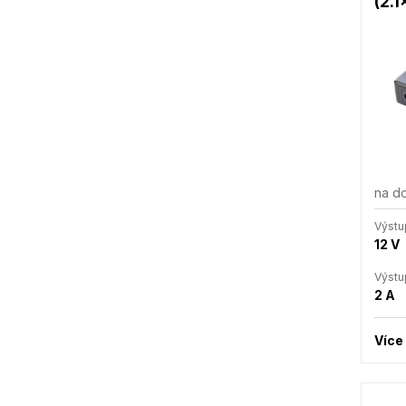
(2.1
na d
Výstu
12 V
Výstu
2 A
Více