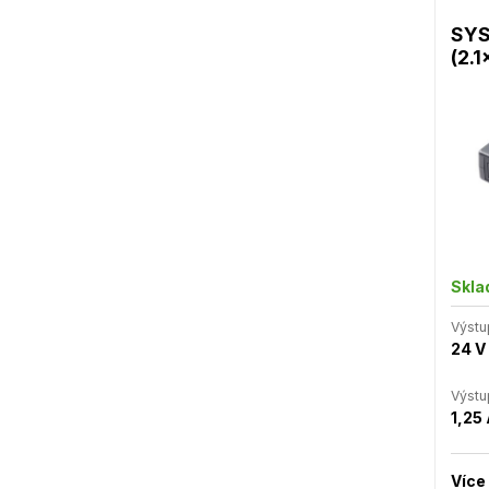
SYS
(2.1
Skl
Výstu
24 V
Výstu
1,25
Více