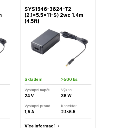
SYS1546-3624-T2
m
(2.1x5.5x11-S) 2wc 1.4m
(4.5ft)
Skladem
>500 ks
Výstupní napětí
Výkon
24 V
36 W
Výstupní proud
Konektor
1,5 A
2.1x5.5
Více informací