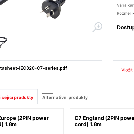
Váha kar
Rozměr 
Dostu
tasheet-IEC320-C7-series.pdf
Vložit
isející produkty
Alternativní produkty
Europe (2PIN power
C7 England (2PIN pow
d) 1.8m
cord) 1.8m