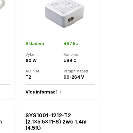
Skladem
487 ks
Výkon
Konektor
60 W
USB C
AC Inlet
Vstupní napětí
T2
90-264 V
Více informací
SYS1001-1212-T2
m
(2.1x5.5x11-S) 2wc 1.4m
(4.5ft)