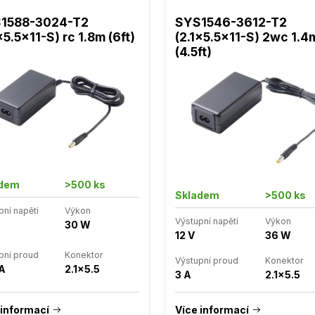
1588-3024-T2
SYS1546-3612-T2
x5.5x11-S) rc 1.8m (6ft)
(2.1x5.5x11-S) 2wc 1.4
(4.5ft)
adem
>500 ks
Skladem
>500 ks
pní napětí
Výkon
Výstupní napětí
Výkon
30 W
12 V
36 W
pní proud
Konektor
Výstupní proud
Konektor
 A
2.1x5.5
3 A
2.1x5.5
 informací
Více informací