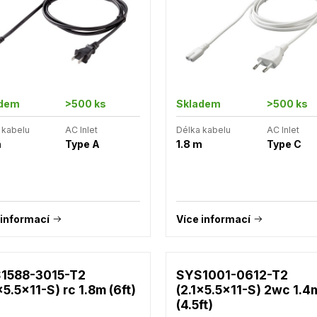
adem
>500 ks
Skladem
>500 ks
 kabelu
AC Inlet
Délka kabelu
AC Inlet
m
Type A
1.8 m
Type C
 informací
Více informací
1588-3015-T2
SYS1001-0612-T2
x5.5x11-S) rc 1.8m (6ft)
(2.1x5.5x11-S) 2wc 1.4
(4.5ft)