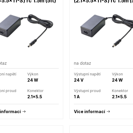
x5.5x11-S) rc 1.5m (5ft)
(2.1x5.5x11-S) rc 1.5m (
otaz
na dotaz
pní napětí
Výkon
Výstupní napětí
Výkon
24 W
24 V
24 W
pní proud
Konektor
Výstupní proud
Konektor
2.1x5.5
1 A
2.1x5.5
 informací
Více informací