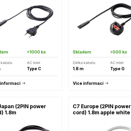
adem
>1000 ks
Skladem
>500 ks
 kabelu
AC Inlet
Délka kabelu
AC Inlet
m
Type C
1.8 m
Type G
 informací
Více informací
Japan (2PIN power
C7 Europe (2PIN power
d) 1.8m
cord) 1.8m apple white