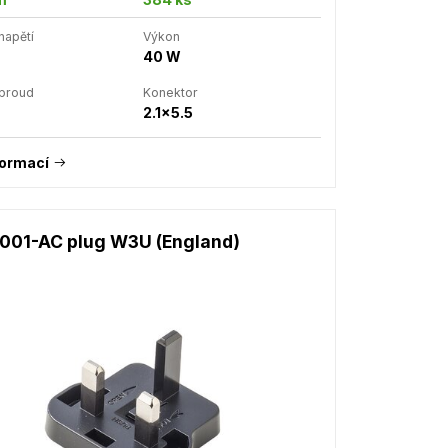
napětí
Výkon
40 W
 proud
Konektor
2.1x5.5
formací
1001-AC plug W3U (England)