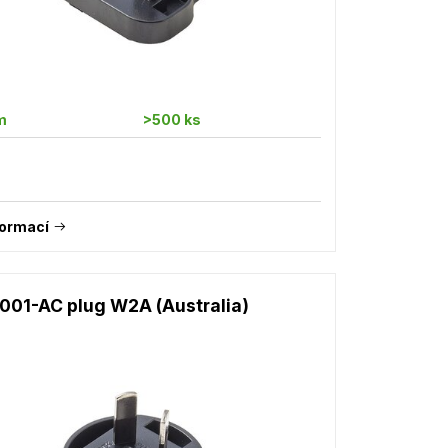
m
>500 ks
formací
001-AC plug W2A (Australia)