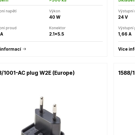
pní napětí
Výkon
Výstupní 
40 W
24 V
pní proud
Konektor
Výstupní
 A
2.1x5.5
1,66 A
 informací
Více in
8/1001-AC plug W2E (Europe)
1588/