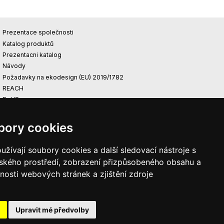
Prezentace společnosti
Katalog produktů
Prezentacni katalog
Návody
Požadavky na ekodesign (EU) 2019/1782
REACH
RoHS
Green Power
FVE s podporou EU
bory cookies
žívají soubory cookies a další sledovací nástroje s
lského prostředí, zobrazení přizpůsobeného obsahu a
nosti webových stránek a zjištění zdroje
Upravit mé předvolby