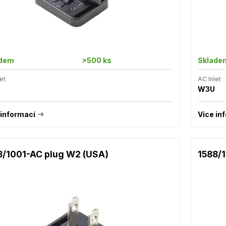
adem
>500 ks
Sklade
et
AC Inlet
W3U
 informací
Více in
8/1001-AC plug W2 (USA)
1588/1