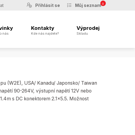
0
Přihlásit se
Můj seznam
vinky
Kontakty
Výprodej
o nás
Kde nás najdete?
Skladu
ropu (W2E), USA/ Kanadu/ Japonsko/ Taiwan
 napětí 90-264V, výstupní napětí 12V nebo
 1.4m s DC konektorem 2.1x5.5. Možnost