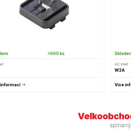
adem
>500 ks
Sklade
et
AC Inlet
W2A
 informací
Více in
Velkoobchod
spínaný