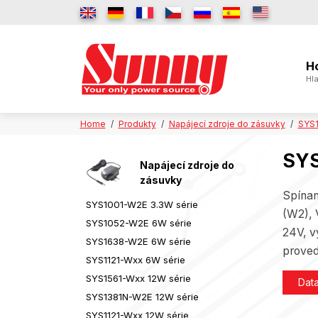
H
Hla
Home
Produkty
Napájecí zdroje do zásuvky
SYS1
SYS
Napájecí zdroje do
zásuvky
Spínan
SYS1001-W2E 3.3W série
(W2), 
SYS1052-W2E 6W série
24V, v
SYS1638-W2E 6W série
proved
SYS1121-Wxx 6W série
SYS1561-Wxx 12W série
Dat
SYS1381N-W2E 12W série
SYS1121-Wxx 12W série