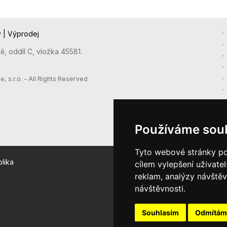
y
|
Výprodej
, oddíl C, vložka 45581.
s.r.o. - All Rights Reserved
Používáme sou
Tyto webové stránky pou
lika
cílem vylepšení uživate
reklam, analýzy návštěv
návštěvnosti.
Souhlasím
Odmítám