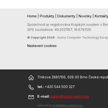
Home
|
Produkty
|
Dokumenty
|
Novinky
|
Kontakt
Společnost je registrována Krajským soudem v Brně
GPS souřadnice: 49.2021187; 16.6781126.
© Copyright 2026
- Sunny Computer Technology Europe, 
Nastavení cookies
Trnkova 2881/156, 628 00 Brno Česká repub
tel.:
+420 544 500 327
E-mail:
sunny@sunny-euro.com
vytvořeno
A-WebSys spol. s r.o.