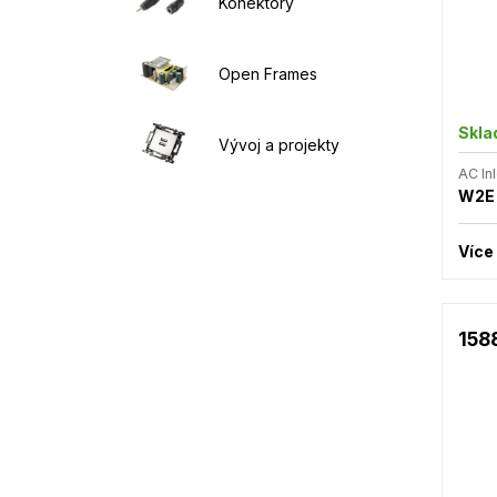
Konektory
Open Frames
Skl
Vývoj a projekty
AC Inl
W2E
Více
158