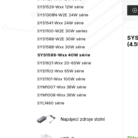
SYS1529-Wxx 12W série
SYS1308N-W2E 24W série
SYS1541-Wxx 24W série
SYS1100-W2E 30W series
SYS
SYS1588-W2E 30W série
(4.5
SYS1588-Wxx 30W série
SYS1588-Wxx 40W série
SYS1621-Wxx 20-60W série
SYS1102-Wxx 65W série
SYS1101-Wxx 100W série
SYM1007-Wxx 36W série
SYM1008-Wxx 36W série
SYL1460 série
Napájecí zdroje stolní
Skl