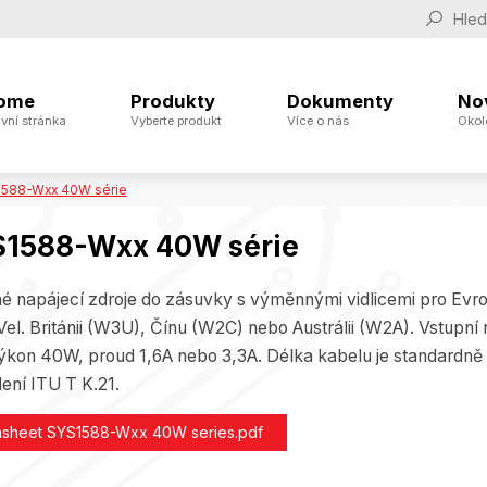
ome
Produkty
Dokumenty
No
vní stránka
Vyberte produkt
Více o nás
Okol
588-Wxx 40W série
1588-Wxx 40W série
é napájecí zdroje do zásuvky s výměnnými vidlicemi pro Ev
Vel. Británii (W3U), Čínu (W2C) nebo Austrálii (W2A). Vstupní
ýkon 40W, proud 1,6A nebo 3,3A. Délka kabelu je standardně
ení ITU T K.21.
asheet SYS1588-Wxx 40W series.pdf