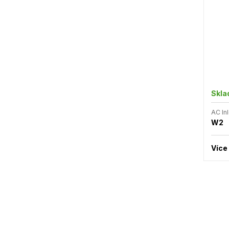
Skl
AC Inl
W2
Více