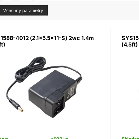
Všechny parametry
1588-4012 (2.1x5.5x11-S) 2wc 1.4m
SYS15
ft)
(4.5ft)
adem
>500 ks
Sklade