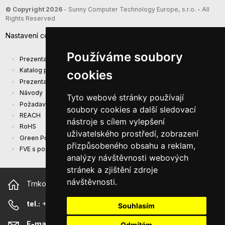
© Copyright 2026
- Sunny Computer Technology Europe, s.r.o. - All
Rights Reserved
Nastavení cookies
Používáme soubory
Prezentace společnosti
Katalog produktů
cookies
Prezentacni katalog
Návody
Tyto webové stránky používají
Požadavky na ekodesign (EU) 2019/1782
soubory cookies a další sledovací
REACH
nástroje s cílem vylepšení
RoHS
uživatelského prostředí, zobrazení
Green Power
přizpůsobeného obsahu a reklam,
FVE s podporou EU
analýzy návštěvnosti webových
stránek a zjištění zdroje
návštěvnosti.
Trnkova 2881/156, 628 00 Brno Česká republika
tel.:
+420 544 500 327
Souhlasím
E-mail:
sunny@sunny-euro.com
Odmítám