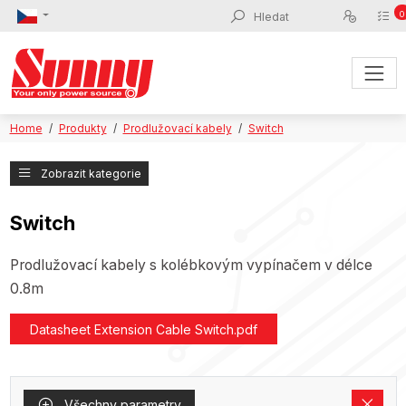
0
Home
Produkty
Prodlužovací kabely
Switch
Zobrazit kategorie
Switch
Prodlužovací kabely s kolébkovým vypínačem v délce
0.8m
Datasheet Extension Cable Switch.pdf
Všechny parametry