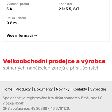
Výstupní proud
Konektor
5 A
2.1x5.5, S/T
Délka kabelu
0.8 m
Více informací
Velkoobchodní prodejce a výrobce
spínaných napájecích zdrojů a příslušenství
Home
|
Produkty
|
Dokumenty
|
Novinky
|
Kontakty
|
Výprodej
Společnost je registrována Krajským soudem v Brně, oddíl C,
vložka 45581.
GPS souřadnice: 49.2021187; 16.6781126.