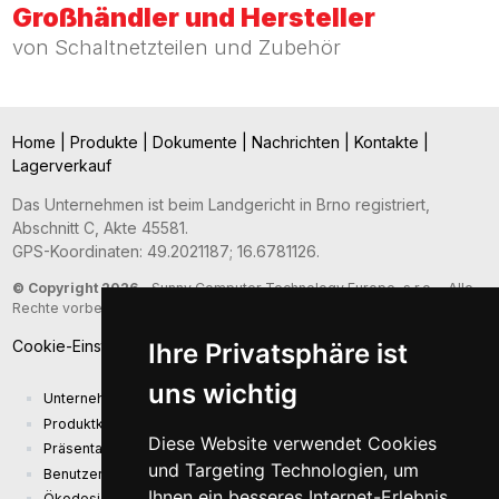
Großhändler und Hersteller
von Schaltnetzteilen und Zubehör
Home
|
Produkte
|
Dokumente
|
Nachrichten
|
Kontakte
|
Lagerverkauf
Das Unternehmen ist beim Landgericht in Brno registriert,
Abschnitt C, Akte 45581.
GPS-Koordinaten: 49.2021187; 16.6781126.
© Copyright 2026
- Sunny Computer Technology Europe, s.r.o. - Alle
Rechte vorbehalten
Cookie-Einstellungen
Ihre Privatsphäre ist
uns wichtig
Unternehmenspräsentation
Produktkatalog
Diese Website verwendet Cookies
Präsentationskatalog
und Targeting Technologien, um
Benutzerhandbuch und Sicherheitsinformationen
Ihnen ein besseres Internet-Erlebnis
Ökodesign-Anforderungen (EU) 2019/1782