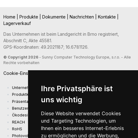
Home
|
Produkte
|
Dokumente
|
Nachrichten
|
Kontakte
|
Lagerverkauf
Das Unternehmen ist beim Landgericht in Brno registriert,
Abschnitt C, Akte 45581.
GPS-Koordinaten: 49.2021187; 16.6781126.
© Copyright 2026
- Sunny Computer Technology Europe, s.r.o. - Alle
Rechte vorbehalten
Cookie-Einstellungen
Ihre Privatsphäre ist
Unternehmenspräsentation
Produktkatalog
uns wichtig
Präsentationskatalog
Benutzerhandbuch und Sicherheitsinformationen
Diese Website verwendet Cookies
Ökodesign-Anforderungen (EU) 2019/1782
und Targeting Technologien, um
REACH
Ihnen ein besseres Internet-Erlebnis
RoHS
zu ermöglichen und die Werbung,
Photovoltaikanlage