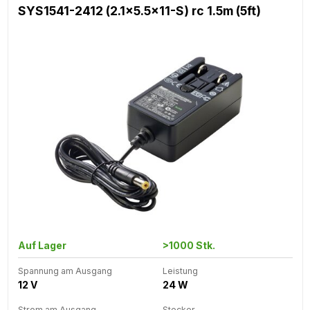
SYS1541-2412 (2.1x5.5x11-S) rc 1.5m (5ft)
Auf Lager
>1000 Stk.
Spannung am Ausgang
Leistung
12 V
24 W
Strom am Ausgang
Stecker