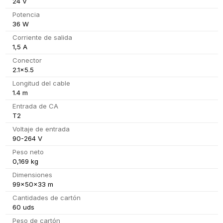
24 V
Potencia
36 W
Corriente de salida
1,5 A
Conector
2.1x5.5
Longitud del cable
1.4 m
Entrada de CA
T2
Voltaje de entrada
90-264 V
Peso neto
0,169 kg
Dimensiones
99x50x33 m
Cantidades de cartón
60 uds
Peso de cartón