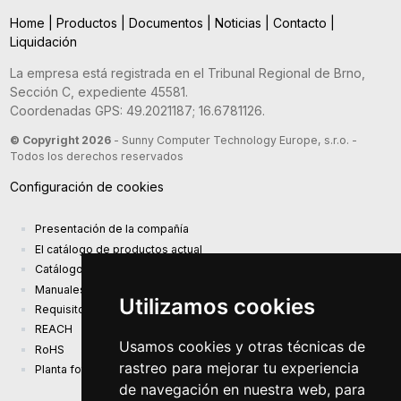
Home
|
Productos
|
Documentos
|
Noticias
|
Contacto
|
Liquidación
La empresa está registrada en el Tribunal Regional de Brno,
Sección C, expediente 45581.
Coordenadas GPS: 49.2021187; 16.6781126.
© Copyright 2026
- Sunny Computer Technology Europe, s.r.o. -
Todos los derechos reservados
Configuración de cookies
Presentación de la compañía
El catálogo de productos actual
Catálogo de presentación
Manuales
Utilizamos cookies
Requisitos de diseño ecológico (EU) 2019/1782
REACH
Usamos cookies y otras técnicas de
RoHS
rastreo para mejorar tu experiencia
Planta fotovoltaica
de navegación en nuestra web, para