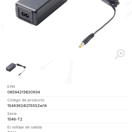
EAN
08594213820934
Código de producto
15463624t2155S2w14
Serie
1546-T2
El voltaje de salida