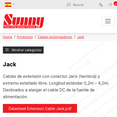
0
Home
Productos
Cables prolongadores
Jack
Mostrar categorías
Jack
Cables de extensión con conector Jack (hembra) y
extremo estañado libre. Longitud estándar 0,2m – 4,0m.
Destinados a alargar el cable DC de la fuente de
alimentación.
Datasheet Extension Cable Jack.pdf