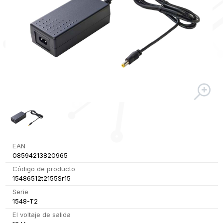
EAN
08594213820965
Código de producto
15486512t2155Sr15
Serie
1548-T2
El voltaje de salida