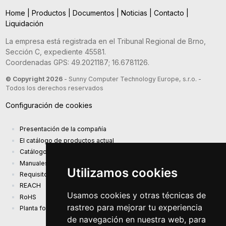
Home
|
Productos
|
Documentos
|
Noticias
|
Contacto
|
Liquidación
La empresa está registrada en el Tribunal Regional de Brno,
Sección C, expediente 45581.
Coordenadas GPS: 49.2021187; 16.6781126.
© Copyright 2026
- Sunny Computer Technology Europe, s.r.o. -
Todos los derechos reservados
Configuración de cookies
Presentación de la compañía
El catálogo de productos actual
Catálogo de presentación
Manuales
Utilizamos cookies
Requisitos de diseño ecológico (EU) 2019/1782
REACH
Usamos cookies y otras técnicas de
RoHS
rastreo para mejorar tu experiencia
Planta fotovoltaica
de navegación en nuestra web, para