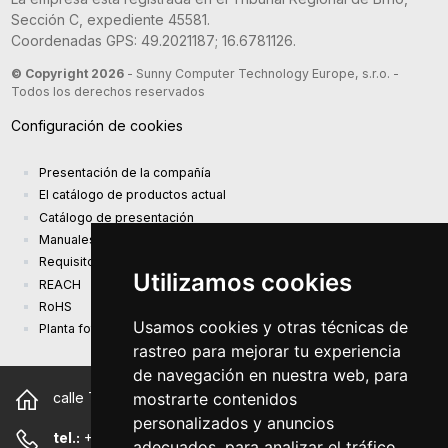
Sección C, expediente 45581.
Coordenadas GPS: 49.2021187; 16.6781126.
© Copyright 2026
- Sunny Computer Technology Europe, s.r.o. -
Todos los derechos reservados
Configuración de cookies
Presentación de la compañía
El catálogo de productos actual
Catálogo de presentación
Manuales
Requisitos de diseño ecológico (EU) 2019/1782
Utilizamos cookies
REACH
RoHS
Usamos cookies y otras técnicas de
Planta fotovoltaica
rastreo para mejorar tu experiencia
de navegación en nuestra web, para
mostrarte contenidos
calle Trnkova 2881/156, 628 00 Brno República Checa
personalizados y anuncios
tel.:
+420 544 500 327
adecuados, para analizar el tráfico