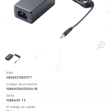
EAN
08594213821177
Código de producto
15883015t32155rc18
Serie
1588w30 T3
El voltaje de salida