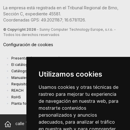
La empresa está registrada en el Tribunal Regional de Brno,
Sección C, expediente 45581.
Coordenadas GPS: 49.2021187; 16.6781126.
© Copyright 2026
- Sunny Computer Technology Europe, s.r.o. -
Todos los derechos reservados
Configuración de cookies
Presentación de la compañía
El catálogo de productos actual
Catálogo de presentación
Utilizamos cookies
Manuales
Requisitos de diseño ecológico (EU) 2019/1782
Usamos cookies y otras técnicas de
REACH
rastreo para mejorar tu experiencia
RoHS
de navegación en nuestra web, para
Planta fotovoltaica
mostrarte contenidos
personalizados y anuncios
adecuados, para analizar el tráfico
calle Trnkova 2881/156, 628 00 Brno República Checa
en nuestra web y para comprender