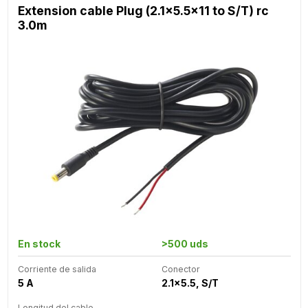
Extension cable Plug (2.1x5.5x11 to S/T) rc
3.0m
En stock
>500 uds
Corriente de salida
Conector
5 A
2.1x5.5, S/T
Longitud del cable