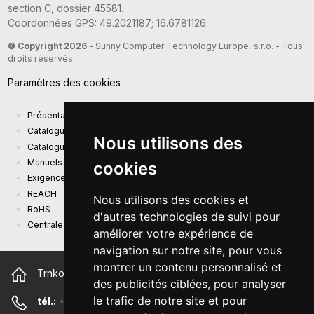
section C, dossier 45581.
Coordonnées GPS: 49.2021187; 16.6781126.
© Copyright 2026
- Sunny Computer Technology Europe, s.r.o. - Tous
droits réservés
Paramètres des cookies
Présentation de la société
Catalogue actuel des produits
Nous utilisons des
Catalogue de présentation
Manuels
cookies
Exigences d'écoconception (EU) 2019/1782
REACH
Nous utilisons des cookies et
RoHS
d'autres technologies de suivi pour
Centrale photovoltaïque
améliorer votre expérience de
navigation sur notre site, pour vous
montrer un contenu personnalisé et
Trnkova 2881/156, 628 00 Brno République tchèque
des publicités ciblées, pour analyser
le trafic de notre site et pour
tél.:
+420 544 500 327