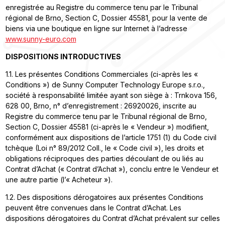
enregistrée au Registre du commerce tenu par le Tribunal
régional de Brno, Section C, Dossier 45581, pour la vente de
biens via une boutique en ligne sur Internet à l’adresse
www.sunny-euro.com
DISPOSITIONS INTRODUCTIVES
1.1. Les présentes Conditions Commerciales (ci-après les «
Conditions ») de Sunny Computer Technology Europe s.r.o.,
société à responsabilité limitée ayant son siège à : Trnkova 156,
628 00, Brno, n° d’enregistrement : 26920026, inscrite au
Registre du commerce tenu par le Tribunal régional de Brno,
Section C, Dossier 45581 (ci-après le « Vendeur ») modifient,
conformément aux dispositions de l’article 1751 (1) du Code civil
tchèque (Loi n° 89/2012 Coll., le « Code civil »), les droits et
obligations réciproques des parties découlant de ou liés au
Contrat d’Achat (« Contrat d’Achat »), conclu entre le Vendeur et
une autre partie (l’« Acheteur »).
1.2. Des dispositions dérogatoires aux présentes Conditions
peuvent être convenues dans le Contrat d’Achat. Les
dispositions dérogatoires du Contrat d’Achat prévalent sur celles