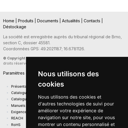
Home
|
Produits
|
Documents
|
Actualités
|
Contacts
|
Déstockage
La société est enregistrée auprès du tribunal régional de Brno,
section C, dossier 45581.
Coordonnées GPS: 49.2021187; 16.6781126.
© Copyright 2026
- Sunny Computer Technology Europe, s.r.o. - Tous
droits réservés
Nous utilisons des
Paramètres des cookies
cookies
Présentation de la société
Catalogue actuel des produits
Nous utilisons des cookies et
Catalogue de présentation
d'autres technologies de suivi pour
Manuels
améliorer votre expérience de
Exigences d'écoconception (EU) 2019/1782
navigation sur notre site, pour vous
REACH
montrer un contenu personnalisé et
RoHS