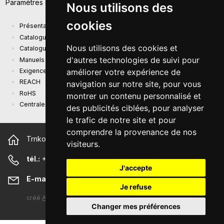
Paramètres des cookies
Nous utilisons des
cookies
Présentation de la société
Catalogue actuel des produits
Nous utilisons des cookies et
Catalogue de présentation
d'autres technologies de suivi pour
Manuels
Exigences d'écoconception (EU) 2019/1782
améliorer votre expérience de
REACH
navigation sur notre site, pour vous
RoHS
montrer un contenu personnalisé et
Centrale photovoltaïque
des publicités ciblées, pour analyser
le trafic de notre site et pour
comprendre la provenance de nos
Trnkova 2881/156, 628 00 Brno République tchèque
visiteurs.
tél.:
+420 544 500 327
J'accepte
E-mail:
sunny@sunny-euro.com
Je refuse
créé
A-WebSys spol. s r.o.
Changer mes préférences