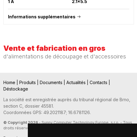
1 A
2.1x5.5
Informations supplémentaires
Vente et fabrication en gros
d'alimentations de découpage et d'accessoires
Home
|
Produits
|
Documents
|
Actualités
|
Contacts
|
Déstockage
La société est enregistrée auprès du tribunal régional de Brno,
section C, dossier 45581.
Coordonnées GPS: 49.2021187; 16.6781126.
© Copyright 2026
- Sunny Computer Technology Europe, s.r.o. - Tous
droits réservés