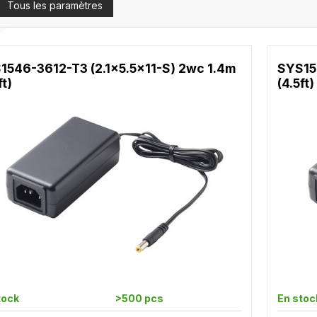
Tous les paramètres
1546-3612-T3 (2.1x5.5x11-S) 2wc 1.4m
SYS15
ft)
(4.5ft)
tock
>500 pcs
En stoc