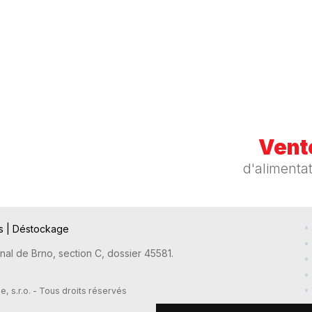
Vente
d'alimenta
ts
|
Déstockage
nal de Brno, section C, dossier 45581.
 s.r.o. - Tous droits réservés