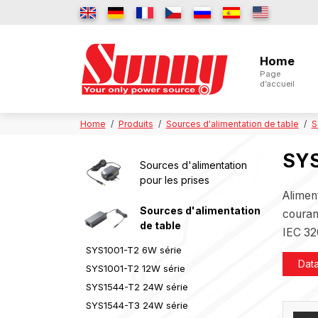
Home
Page
d’accueil
Home
Produits
Sources d'alimentation de table
S
SYS
Sources d'alimentation
pour les prises
Alimen
Sources d'alimentation
couran
de table
IEC 32
SYS1001-T2 6W série
Dat
SYS1001-T2 12W série
SYS1544-T2 24W série
SYS1544-T3 24W série