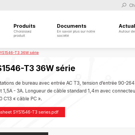
Produits
Documents
Actual
Choisissez
En savoir plus sur notre
Autour de
produit
société
YS1546-T3 36W série
1546-T3 36W série
tations de bureau avec entrée AC T3, tension d’entrée 90-264
t 1,5A - 3A. Longueur de câble standard 1,4m avec connecteur
0 C13 « câble PC ».
asheet SYS1546-T3 series.pdf