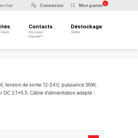
0
Connexion
Mon panier
ités
Contacts
Déstockage
 nous
Où nous
Vente
trouver?
V, tension de sortie 12-24V, puissance 36W,
 DC 2.1x5.5. Câble d’alimentation adapté :