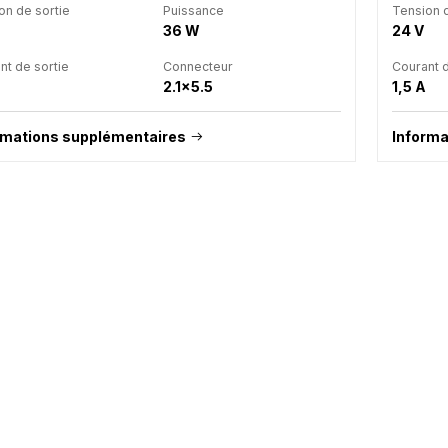
on de sortie
Puissance
Tension d
36 W
24 V
nt de sortie
Connecteur
Courant d
2.1x5.5
1,5 A
rmations supplémentaires
Informa