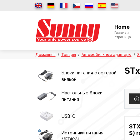
Home
Главная
страница
Домашняя
Товары
Автомобильные адаптеры
S
STx
Блоки питания с сетевой
вилкой
Настольные блоки
питания
USB-C
STX
S) r
Источники питания
MEDICAL