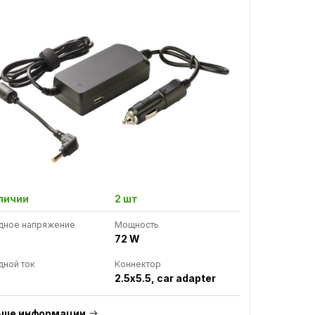
личии
2 шт
дное напряжение
Мощность
72 W
ной ток
Коннектор
2.5x5.5, car adapter
ьше информации