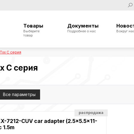
Товары
Документы
Новос
Выберите
Подробнее о нас
Вокруг на
товар
Txx C серия
x C серия
Все параметры
распродажа
X-7212-CUV car adapter (2.5x5.5x11-
c 1.5m