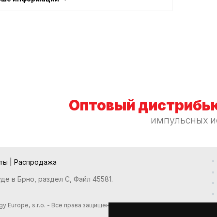
Оптовый дистрибью
импульсных и
кты
|
Распродажа
е в Брно, раздел С, Файл 45581.
y Europe, s.r.o. - Все права защищены