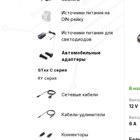
Источники питания на
DIN-рейку
Источники питания для
светодиодов
Автомобильные
адаптеры
STxx C серия
RY серия
В на
Сетевые кабели
Выхо
12 V
Кабели-удлинители
Выход
6 A
Коннекторы
Бол