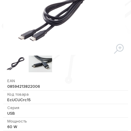
EAN
08594213822006
Код товара
EcUCUCrc15
Серия
USB
Мощность
60 W