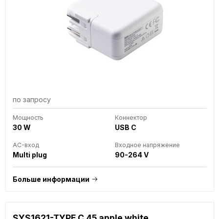
по запросу
Мощность
Коннектор
30 W
USB C
AC-вход
Входное напряжение
Multi plug
90-264 V
Больше информации
SYS1621-TYPE C 45 apple white