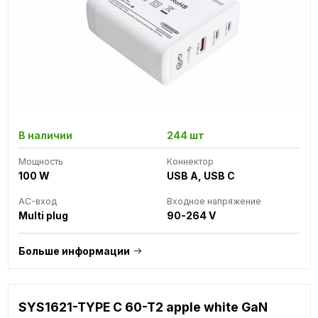
В наличии
244 шт
Мощность
Коннектор
100 W
USB A, USB C
AC-вход
Входное напряжение
Multi plug
90-264 V
Больше информации
SYS1621-TYPE C 60-T2 apple white GaN