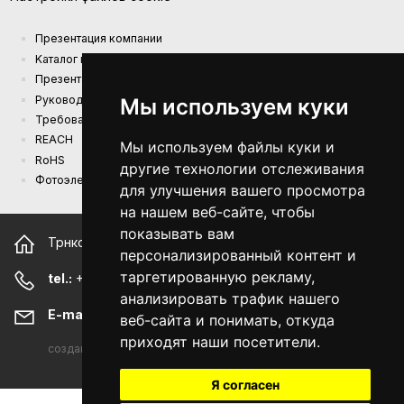
Презентация компании
Kаталог продукции
Презентационный каталог
Руководства
Мы используем куки
Требования к экодизайну (EU) 2019/1782
REACH
Мы используем файлы куки и
RoHS
другие технологии отслеживания
Фотоэлектрическая электростанция
для улучшения вашего просмотра
на нашем веб-сайте, чтобы
показывать вам
Трнкова 156, 628 00 Брно Чешская республика
персонализированный контент и
таргетированную рекламу,
tel.:
+420 544 500 327
анализировать трафик нашего
E-mail:
sunny@sunny-euro.com
веб-сайта и понимать, откуда
приходят наши посетители.
создано
A-WebSys spol. s r.o.
Я согласен