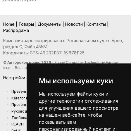
Home
|
Товары
|
Документы
|
Новости
|
Контакты
|
Распродажа
Компания зарегистрирована в Региональном суде в Брно,
раздел С, Файл 45581.
Координаты GPS: 49.2021187; 16.6781126.
© Авторское право 2026
- Sunny Computer Technology Europe,
s.r.o. - Все права защищены
Настройки файлов cookie
Мы используем куки
Презентация компании
Мы используем файлы куки и
Kаталог продукции
другие технологии отслеживания
Презентационный каталог
для улучшения вашего просмотра
Руководства
на нашем веб-сайте, чтобы
Требования к экодизайну (EU) 2019/1782
показывать вам
REACH
персонализированный контент и
RoHS