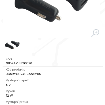
EAN
08594213820026
Kód produktu
JGSRYCC24U2dcc1205
Výstupní napětí
5 V
Výkon
12 W
Výstupní proud