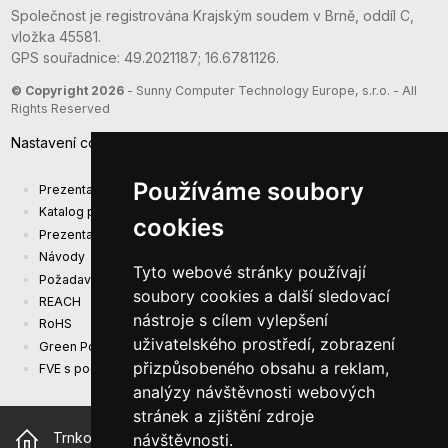
Společnost je registrována Krajským soudem v Brně, oddíl C,
vložka 45581.
GPS souřadnice: 49.2021187; 16.6781126.
© Copyright 2026
- Sunny Computer Technology Europe, s.r.o. - All
Rights Reserved
Nastavení cookies
Používáme soubory
Prezentace společnosti
Katalog produktů
cookies
Prezentacni katalog
Návody
Tyto webové stránky používají
Požadavky na ekodesign (EU) 2019/1782
soubory cookies a další sledovací
REACH
nástroje s cílem vylepšení
RoHS
uživatelského prostředí, zobrazení
Green Power
přizpůsobeného obsahu a reklam,
FVE s podporou EU
analýzy návštěvnosti webových
stránek a zjištění zdroje
Trnkova 2881/156, 628 00 Brno Česká republika
návštěvnosti.