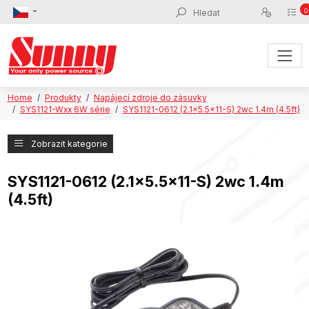
0
Home
Produkty
Napájecí zdroje do zásuvky
SYS1121-Wxx 6W série
SYS1121-0612 (2.1x5.5x11-S) 2wc 1.4m (4.5ft)
Zobrazit kategorie
SYS1121-0612 (2.1x5.5x11-S) 2wc 1.4m
(4.5ft)