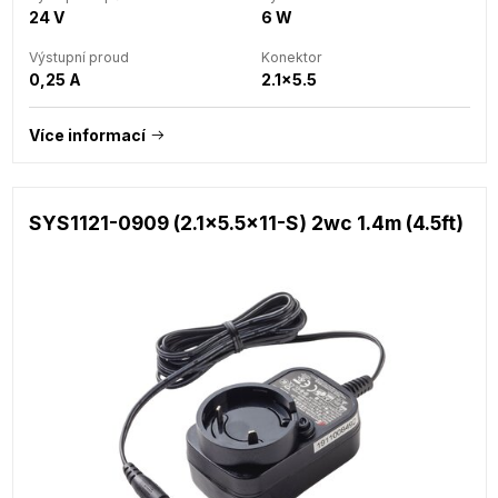
24 V
6 W
Výstupní proud
Konektor
0,25 A
2.1x5.5
Více informací
SYS1121-0909 (2.1x5.5x11-S) 2wc 1.4m (4.5ft)