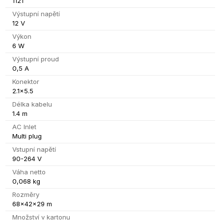
1121
Výstupní napětí
12 V
Výkon
6 W
Výstupní proud
0,5 A
Konektor
2.1x5.5
Délka kabelu
1.4 m
AC Inlet
Multi plug
Vstupní napětí
90-264 V
Váha netto
0,068 kg
Rozměry
68x42x29 m
Množství v kartonu