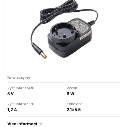
Nedostupný
Výstupní napětí
Výkon
5 V
6 W
Výstupní proud
Konektor
1,2 A
2.1x5.5
Více informací