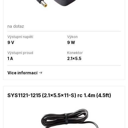
na dotaz
Výstupní napětí
Výkon
9 V
9 W
Výstupní proud
Konektor
1 A
2.1x5.5
Více informací
SYS1121-1215 (2.1x5.5x11-S) rc 1.4m (4.5ft)