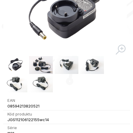
EAN
08594213820521
Kód produktu
JGS112106122155wc14
Série