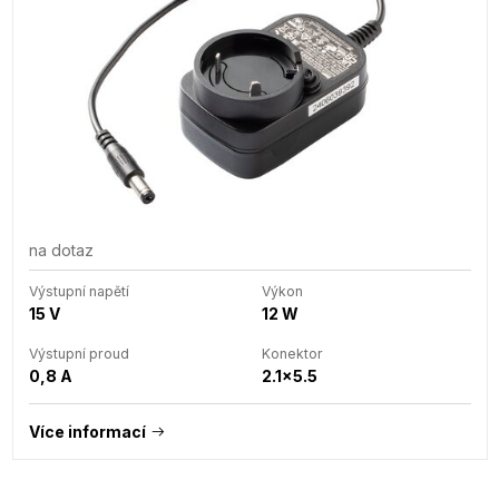
na dotaz
Výstupní napětí
Výkon
15 V
12 W
Výstupní proud
Konektor
0,8 A
2.1x5.5
Více informací