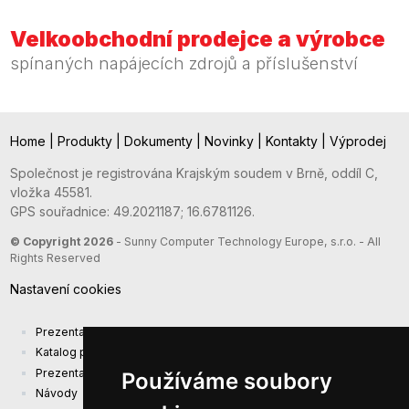
Velkoobchodní prodejce a výrobce
spínaných napájecích zdrojů a příslušenství
Home
|
Produkty
|
Dokumenty
|
Novinky
|
Kontakty
|
Výprodej
Společnost je registrována Krajským soudem v Brně, oddíl C,
vložka 45581.
GPS souřadnice: 49.2021187; 16.6781126.
© Copyright 2026
- Sunny Computer Technology Europe, s.r.o. - All
Rights Reserved
Nastavení cookies
Prezentace společnosti
Katalog produktů
Prezentacni katalog
Používáme soubory
Návody