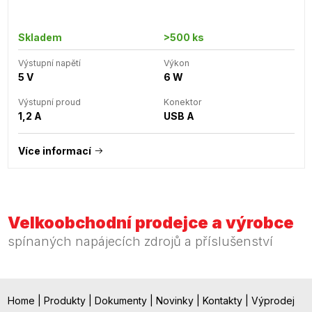
Skladem
>500 ks
Výstupní napětí
Výkon
5 V
6 W
Výstupní proud
Konektor
1,2 A
USB A
Více informací
Velkoobchodní prodejce a výrobce
spínaných napájecích zdrojů a příslušenství
Home
|
Produkty
|
Dokumenty
|
Novinky
|
Kontakty
|
Výprodej