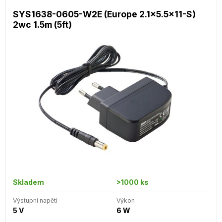
SYS1638-0605-W2E (Europe 2.1x5.5x11-S)
2wc 1.5m (5ft)
Skladem
>1000 ks
Výstupní napětí
Výkon
5 V
6 W