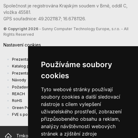
Společnost je registrována Krajským soudem v Brně, oddíl C,
vložka 45581.
GPS souřadnice: 49.2021187; 16.6781126.
© Copyright 2026
- Sunny Computer Technology Europe, s.r.o. - All
Rights Reserved
Nastavení cookies
Prezentace společnosti
Používáme soubory
Katalog produktů
Prezentacni katalog
cookies
Návody
Požadavky na ekodesign (EU) 2019/1782
Tyto webové stránky používají
REACH
soubory cookies a další sledovací
RoHS
nástroje s cílem vylepšení
Green Power
uživatelského prostředí, zobrazení
FVE s podporou EU
přizpůsobeného obsahu a reklam,
analýzy návštěvnosti webových
stránek a zjištění zdroje
Trnkova 2881/156, 628 00 Brno Česká republika