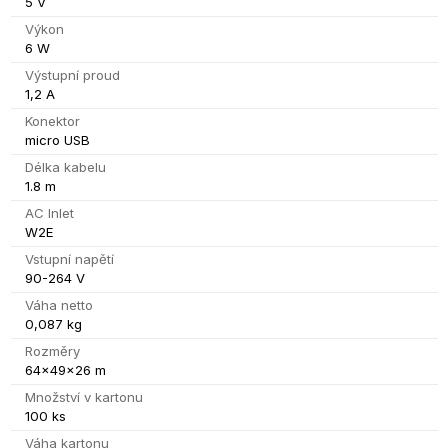
5 V
Výkon
6 W
Výstupní proud
1,2 A
Konektor
micro USB
Délka kabelu
1.8 m
AC Inlet
W2E
Vstupní napětí
90-264 V
Váha netto
0,087 kg
Rozměry
64x49x26 m
Množství v kartonu
100 ks
Váha kartonu