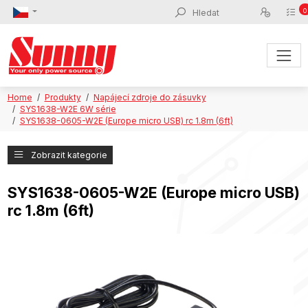
0
Home
Produkty
Napájecí zdroje do zásuvky
SYS1638-W2E 6W série
SYS1638-0605-W2E (Europe micro USB) rc 1.8m (6ft)
Zobrazit kategorie
SYS1638-0605-W2E (Europe micro USB)
rc 1.8m (6ft)