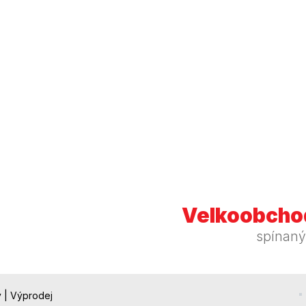
Velkoobchod
spínaný
y
|
Výprodej