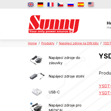
H
Hla
Home
Produkty
Napájecí zdroje na DIN lištu
YSDT4
YSD
Napájecí zdroje do
zásuvky
Produ
Napájecí zdroje stolní
YSDT-
USB-C
YSDT-
Napájecí zdroje pro
MEDICAL