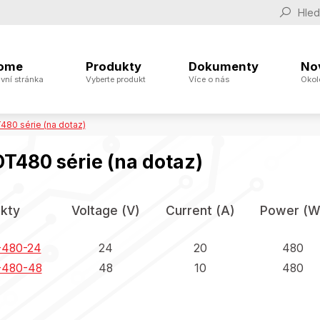
ome
Produkty
Dokumenty
No
vní stránka
Vyberte produkt
Více o nás
Okol
80 série (na dotaz)
T480 série (na dotaz)
kty
Voltage (V)
Current (A)
Power (W
480-24
24
20
480
480-48
48
10
480