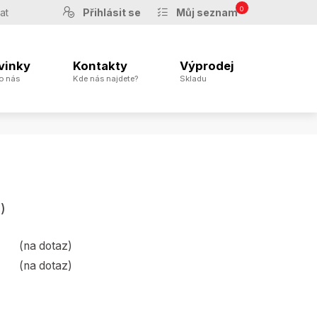
0
Přihlásit se
Můj seznam
vinky
Kontakty
Výprodej
o nás
Kde nás najdete?
Skladu
)
(na dotaz)
(na dotaz)