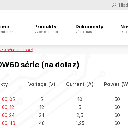
ome
Produkty
Dokumenty
No
vní stránka
Vyberte produkt
Více o nás
Okol
0 série (na dotaz)
W60 série (na dotaz)
kty
Voltage (V)
Current (A)
Power (W
-60-05
5
10
50
60-12
12
5
60
-60-24
24
2,5
60
-60-48
48
1,25
60