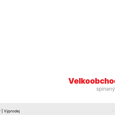
Velkoobchod
spínaný
y
|
Výprodej