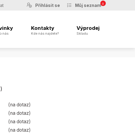
0
Přihlásit se
Můj seznam
vinky
Kontakty
Výprodej
o nás
Kde nás najdete?
Skladu
)
(na dotaz)
(na dotaz)
(na dotaz)
(na dotaz)