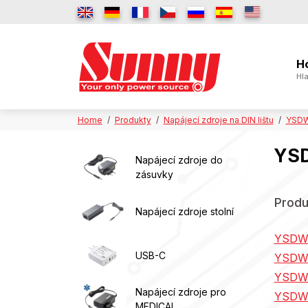
H
Hla
Home
Produkty
Napájecí zdroje na DIN lištu
YSDW6
YSD
Napájecí zdroje do
zásuvky
Produ
Napájecí zdroje stolní
YSDW
USB-C
YSDW-
YSDW
Napájecí zdroje pro
YSDW
MEDICAL