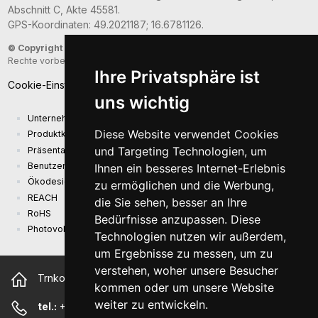
Abschnitt C, Akte 45581.
GPS-Koordinaten: 49.2021187; 16.6781126.
© Copyright 2026
- Sunny Computer Technology Europe, s.r.o. - Alle
Rechte vorbehalten
Ihre Privatsphäre ist
Cookie-Einstellungen
uns wichtig
Unternehmenspräsentation
Diese Website verwendet Cookies
Produktkatalog
und Targeting Technologien, um
Präsentationskatalog
Benutzerhandbuch und Sicherheitsinformationen
Ihnen ein besseres Internet-Erlebnis
Ökodesign-Anforderungen (EU) 2019/1782
zu ermöglichen und die Werbung,
REACH
die Sie sehen, besser an Ihre
RoHS
Bedürfnisse anzupassen. Diese
Photovoltaikanlage
Technologien nutzen wir außerdem,
um Ergebnisse zu messen, um zu
verstehen, woher unsere Besucher
Trnkova 2881/156, 628 00 Brno Tschechische Republik
kommen oder um unsere Website
weiter zu entwickeln.
tel.:
+420 544 500 327