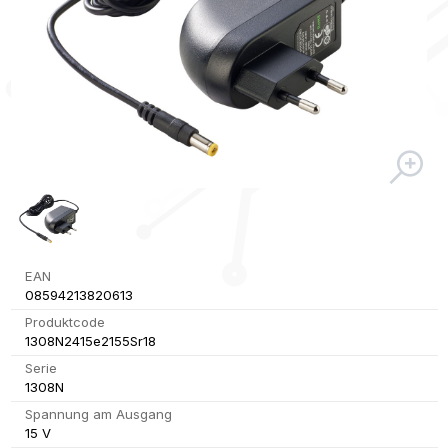
EAN
08594213820613
Produktcode
1308N2415e2155Sr18
Serie
1308N
Spannung am Ausgang
15 V