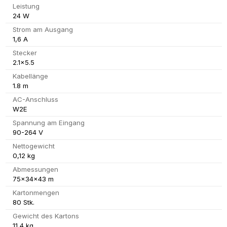
Leistung
24 W
Strom am Ausgang
1,6 A
Stecker
2.1x5.5
Kabellänge
1.8 m
AC-Anschluss
W2E
Spannung am Eingang
90-264 V
Nettogewicht
0,12 kg
Abmessungen
75x34x43 m
Kartonmengen
80 Stk.
Gewicht des Kartons
11,4 kg