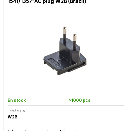
1541/1357-AC plug W2B (Brazil)
En stock
>1000 pcs
Entrée CA
W2B