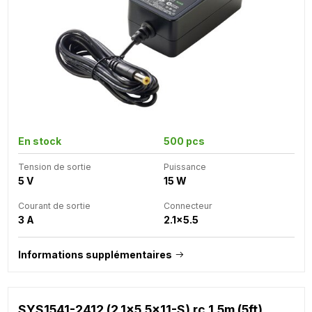
En stock
500 pcs
Tension de sortie
Puissance
5 V
15 W
Courant de sortie
Connecteur
3 A
2.1x5.5
Informations supplémentaires
SYS1541-2412 (2.1x5.5x11-S) rc 1.5m (5ft)