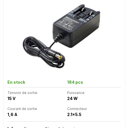
En stock
184 pcs
Tension de sortie
Puissance
15 V
24 W
Courant de sortie
Connecteur
1,6 A
2.1x5.5