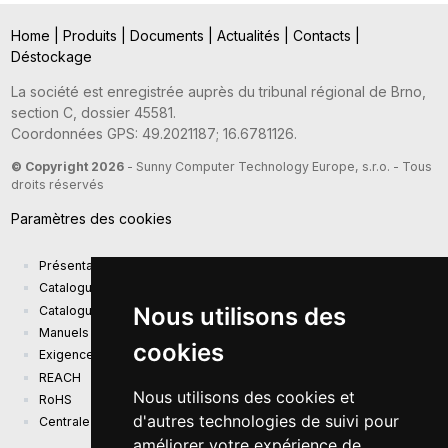
Home
|
Produits
|
Documents
|
Actualités
|
Contacts
|
Déstockage
La société est enregistrée auprès du tribunal régional de Brno,
section C, dossier 45581.
Coordonnées GPS: 49.2021187; 16.6781126.
© Copyright 2026
- Sunny Computer Technology Europe, s.r.o. - Tous
droits réservés
Paramètres des cookies
Présentation de la société
Catalogue actuel des produits
Nous utilisons des
Catalogue de présentation
Manuels
cookies
Exigences d'écoconception (EU) 2019/1782
REACH
Nous utilisons des cookies et
RoHS
d'autres technologies de suivi pour
Centrale photovoltaïque
améliorer votre expérience de