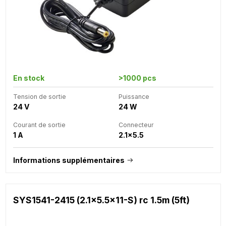
En stock
>1000 pcs
Tension de sortie
Puissance
24 V
24 W
Courant de sortie
Connecteur
1 A
2.1x5.5
Informations supplémentaires
SYS1541-2415 (2.1x5.5x11-S) rc 1.5m (5ft)