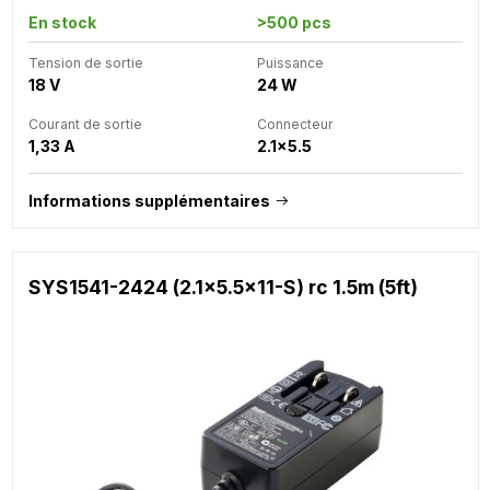
En stock
>500 pcs
Tension de sortie
Puissance
18 V
24 W
Courant de sortie
Connecteur
1,33 A
2.1x5.5
Informations supplémentaires
SYS1541-2424 (2.1x5.5x11-S) rc 1.5m (5ft)