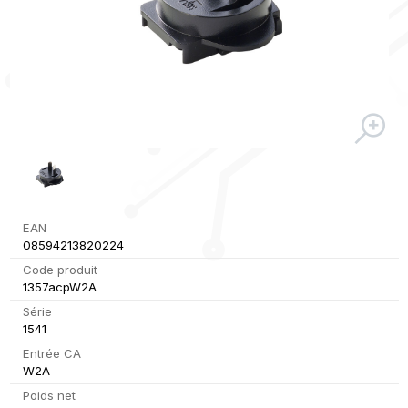
EAN
08594213820224
Code produit
1357acpW2A
Série
1541
Entrée CA
W2A
Poids net