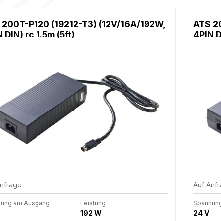
 200T-P120 (19212-T3) (12V/16A/192W,
ATS 2
 DIN) rc 1.5m (5ft)
4PIN D
Anfrage
Auf Anf
nung am Ausgang
Leistung
Spannun
192 W
24 V