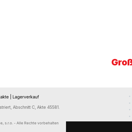
Groß
takte
|
Lagerverkauf
riert, Abschnitt C, Akte 45581.
 s.r.o. - Alle Rechte vorbehalten