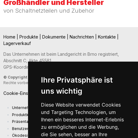
Großhändler und Hersteller
von Schaltnetzteilen und Zubehör
Home
|
Produkte
|
Dokumente
|
Nachrichten
|
Kontakte
|
Lagerverkauf
Das Unternehmen ist beim Landgericht in Brno registriert,
Abschnitt C, Akte 45581.
GPS-Koordinaten: 49.2021187; 16.6781126.
© Copyright 2026
- Sunny Computer Technology Europe, s.r.o. - Alle
Ihre Privatsphäre ist
Rechte vorbehalten
uns wichtig
Cookie-Einstellungen
Diese Website verwendet Cookies
Unternehmenspräsentation
und Targeting Technologien, um
Produktkatalog
Ihnen ein besseres Internet-Erlebnis
Präsentationskatalog
zu ermöglichen und die Werbung,
Benutzerhandbuch und Sicherheitsinformationen
die Sie sehen, besser an Ihre
Ökodesign-Anforderungen (EU) 2019/1782