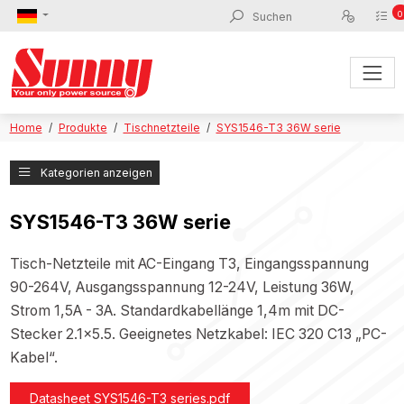
0
Home
Produkte
Tischnetzteile
SYS1546-T3 36W serie
Kategorien anzeigen
SYS1546-T3 36W serie
Tisch-Netzteile mit AC-Eingang T3, Eingangsspannung
90-264V, Ausgangsspannung 12-24V, Leistung 36W,
Strom 1,5A - 3A. Standardkabellänge 1,4m mit DC-
Stecker 2.1x5.5. Geeignetes Netzkabel: IEC 320 C13 „PC-
Kabel“.
Datasheet SYS1546-T3 series.pdf