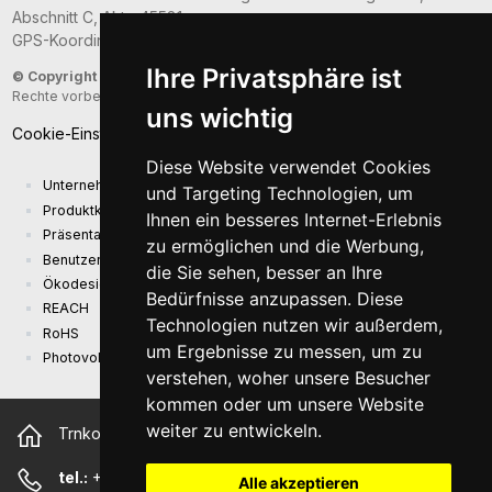
Abschnitt C, Akte 45581.
GPS-Koordinaten: 49.2021187; 16.6781126.
Ihre Privatsphäre ist
© Copyright 2026
- Sunny Computer Technology Europe, s.r.o. - Alle
Rechte vorbehalten
uns wichtig
Cookie-Einstellungen
Diese Website verwendet Cookies
Unternehmenspräsentation
und Targeting Technologien, um
Produktkatalog
Ihnen ein besseres Internet-Erlebnis
Präsentationskatalog
zu ermöglichen und die Werbung,
Benutzerhandbuch und Sicherheitsinformationen
die Sie sehen, besser an Ihre
Ökodesign-Anforderungen (EU) 2019/1782
Bedürfnisse anzupassen. Diese
REACH
Technologien nutzen wir außerdem,
RoHS
um Ergebnisse zu messen, um zu
Photovoltaikanlage
verstehen, woher unsere Besucher
kommen oder um unsere Website
weiter zu entwickeln.
Trnkova 2881/156, 628 00 Brno Tschechische Republik
tel.:
+420 544 500 327
Alle akzeptieren