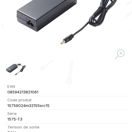
EAN
08594213821061
Code produit
15759024m32155src15
Série
1575-T3
Tension de sortie