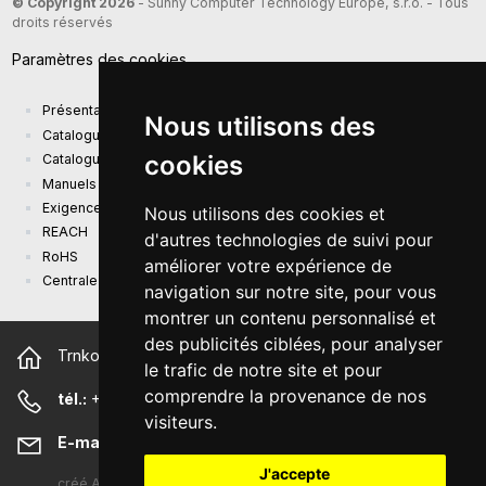
© Copyright 2026
- Sunny Computer Technology Europe, s.r.o. - Tous
droits réservés
Paramètres des cookies
Présentation de la société
Nous utilisons des
Catalogue actuel des produits
cookies
Catalogue de présentation
Manuels
Exigences d'écoconception (EU) 2019/1782
Nous utilisons des cookies et
REACH
d'autres technologies de suivi pour
RoHS
améliorer votre expérience de
Centrale photovoltaïque
navigation sur notre site, pour vous
montrer un contenu personnalisé et
des publicités ciblées, pour analyser
Trnkova 2881/156, 628 00 Brno République tchèque
le trafic de notre site et pour
comprendre la provenance de nos
tél.:
+420 544 500 327
visiteurs.
E-mail:
sunny@sunny-euro.com
J'accepte
créé
A-WebSys spol. s r.o.