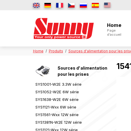
Home
Page
d’accueil
Home
Produits
Sources d'alimentation pour les pris
154
Sources d'alimentation
pour les prises
SYS1001-W2E 3.3W série
SYS1052-W2E 6W série
SYS1638-W2E 6W série
SYS1121-Wxx 6W série
SYS1561-Wxx 12W série
SYS1381N-W2E 12W série
SYS1121-Wxx 12W série