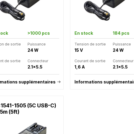
tock
>1000 pcs
En stock
184 pcs
on de sortie
Puissance
Tension de sortie
Puissance
24 W
15 V
24 W
nt de sortie
Connecteur
Courant de sortie
Connecteur
2.1x5.5
1,6 A
2.1x5.5
rmations supplémentaires
Informations supplémentai
1541-1505 (5C USB-C)
.5m (5ft)