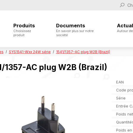
Produits
Documents
Actual
Choisissez
En savoir plus sur notre
Autour de
produit
société
es
SYS1541-Wxx 24W série
1541/1357-AC plug W2B (Brazil)
1/1357-AC plug W2B (Brazil)
EAN
Code pro
Série
Entrée C
Poids ne
Quantité
Poids en