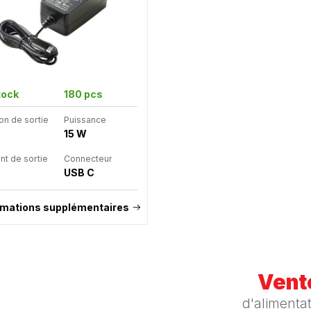
tock
180 pcs
on de sortie
Puissance
15 W
nt de sortie
Connecteur
USB C
rmations supplémentaires
Vente
d'alimenta