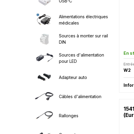
USB-C
Alimentations électriques
médicales
Sources à monter sur rail
DIN
En s
Sources d'alimentation
pour LED
Entré
W2
Adapteur auto
Info
Câbles d'alimentation
154
(Eu
Rallonges