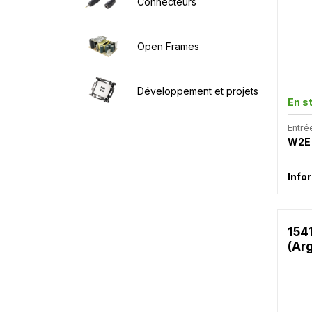
Connecteurs
Open Frames
Développement et projets
En s
Entré
W2E
Info
154
(Ar