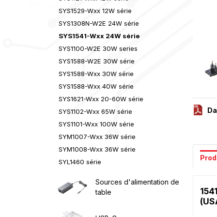
SYS1529-Wxx 12W série
SYS1308N-W2E 24W série
SYS1541-Wxx 24W série
SYS1100-W2E 30W series
SYS1588-W2E 30W série
SYS1588-Wxx 30W série
SYS1588-Wxx 40W série
SYS1621-Wxx 20-60W série
Da
SYS1102-Wxx 65W série
SYS1101-Wxx 100W série
SYM1007-Wxx 36W série
SYM1008-Wxx 36W série
Prod
SYL1460 série
Sources d'alimentation de
154
table
(US