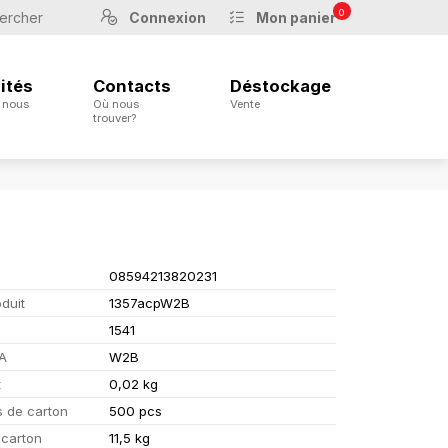
0
Connexion
Mon panier
ités
Contacts
Déstockage
 nous
Où nous
Vente
trouver?
08594213820231
duit
1357acpW2B
1541
A
W2B
t
0,02 kg
s de carton
500 pcs
 carton
11,5 kg