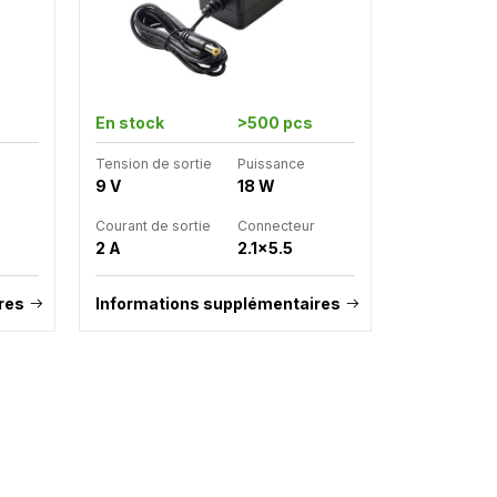
En stock
>500 pcs
Tension de sortie
Puissance
9 V
18 W
Courant de sortie
Connecteur
2 A
2.1x5.5
res
Informations supplémentaires