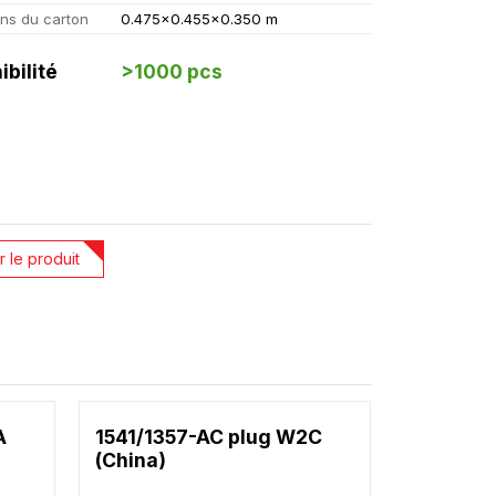
ns du carton
0.475x0.455x0.350 m
ibilité
>1000 pcs
r le produit
A
1541/1357-AC plug W2C
(China)