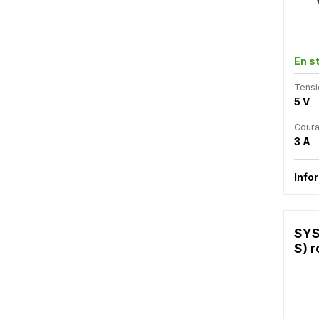
En s
Tensi
5 V
Coura
3 A
Info
SYS
S) r