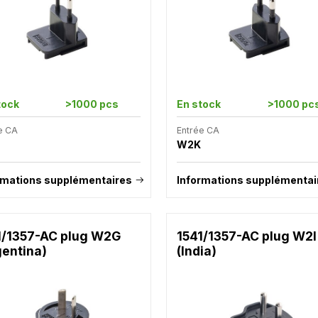
tock
>1000 pcs
En stock
>1000 pc
e CA
Entrée CA
W2K
rmations supplémentaires
Informations supplémentai
1/1357-AC plug W2G
1541/1357-AC plug W2I
gentina)
(India)