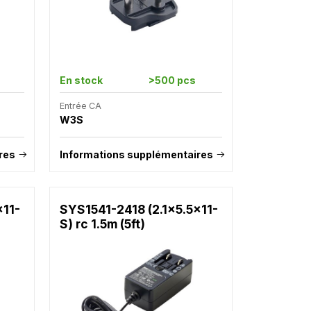
En stock
>500 pcs
Entrée CA
W3S
res
Informations supplémentaires
x11-
SYS1541-2418 (2.1x5.5x11-
S) rc 1.5m (5ft)