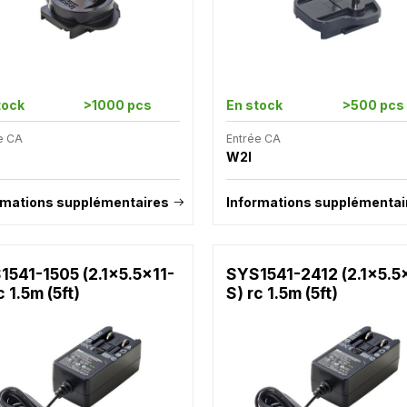
tock
>1000 pcs
En stock
>500 pcs
e CA
Entrée CA
W2I
rmations supplémentaires
Informations supplémentai
1541-1505 (2.1x5.5x11-
SYS1541-2412 (2.1x5.5
c 1.5m (5ft)
S) rc 1.5m (5ft)