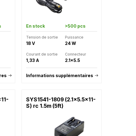
s
En stock
>500 pcs
Tension de sortie
Puissance
18 V
24 W
Courant de sortie
Connecteur
1,33 A
2.1x5.5
res
Informations supplémentaires
x11-
SYS1541-1809 (2.1x5.5x11-
S) rc 1.5m (5ft)