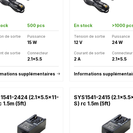
tock
500 pcs
En stock
>1000 pc
on de sortie
Puissance
Tension de sortie
Puissance
15 W
12 V
24 W
nt de sortie
Connecteur
Courant de sortie
Connecteur
2.1x5.5
2 A
2.1x5.5
rmations supplémentaires
Informations supplémentai
1541-2424 (2.1x5.5x11-
SYS1541-2415 (2.1x5.5
c 1.5m (5ft)
S) rc 1.5m (5ft)