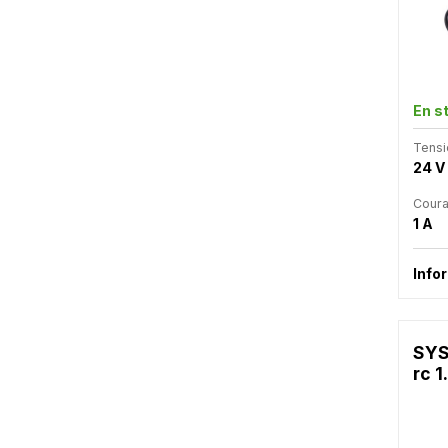
En s
Tensi
24 V
Coura
1 A
Info
SYS
rc 1