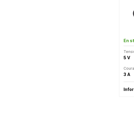
En s
Tensi
5 V
Coura
3 A
Info