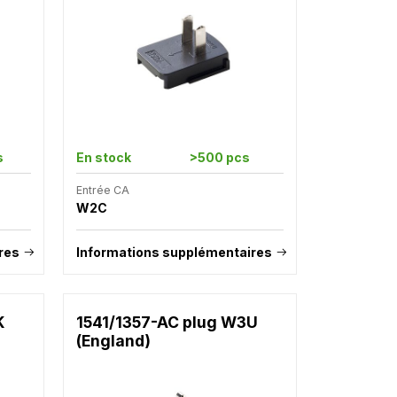
s
En stock
>500 pcs
Entrée CA
W2C
res
Informations supplémentaires
K
1541/1357-AC plug W3U
(England)