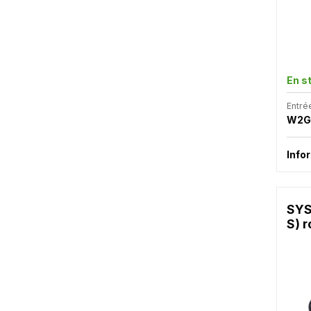
En s
Entré
W2G
Info
SYS
S) r